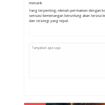
menarik.
Yang terpenting, nikmati permainan dengan bij
sensasi kemenangan beruntung akan terasa le
dan strategi yang tepat.