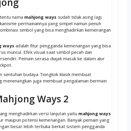
jong
, tentu nama
mahjong ways
sudah tidak asing lagi.
mekanisme permainannya yang simpel namun penuh
 kombinasi simbol yang bisa menghadirkan kemenangan
g ways
adalah fitur pengganda kemenangan yang bisa
us muncul. Efek visual saat simbol pecah dan
rsendiri. Pemain serasa diajak masuk ke dalam alur
ckpot.
gan sentuhan budaya Tiongkok klasik membuat
yang menenangkan juga membuat pengalaman bermain
Mahjong Ways 2
g menghadirkan versi lanjutan yaitu
mahjong ways
fitur maupun potensi kemenangan. Banyak pemain yang
an besar lebih terbuka berkat sistem pengganda