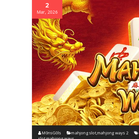
2
Mar, 2026
M0nsG0ls
mahjong slot
,
mahjong ways 2
slot mahjong ways