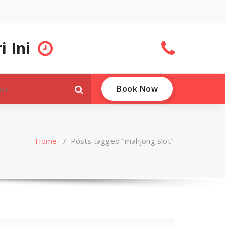
 Ini
Book Now
Home
/
Posts tagged "mahjong slot"