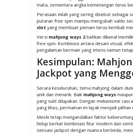
mata, sementara angka kemenangan terus be
Perasaan inilah yang sering disebut sebagai 
putaran free spin mampu mengubah saldo secara
slot
yang membuat pemain terus kembali me
Versi
mahjong ways 2
bahkan dikenal memili
free spin. Kombinasi antara desain visual, e
pengalaman bermain yang intens namun tetap
Kesimpulan: Mahjon
Jackpot yang Mengg
Secara keseluruhan, tema mahjong dalam dun
unik dan menarik. Baik
mahjong ways
maupu
yang sulit dilupakan. Dengan mekanisme cascad
yang khas, permainan ini layak menjadi pilihan
Meski tetap mengandalkan faktor keberuntu
hidup berkat kombinasi fitur modern dan sent
sensasi jackpot dengan nuansa berbeda, me