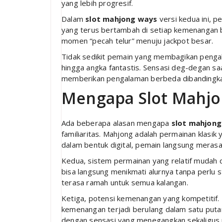
yang lebih progresif.
Dalam
slot mahjong ways
versi kedua ini, p
yang terus bertambah di setiap kemenangan be
momen “pecah telur” menuju jackpot besar.
Tidak sedikit pemain yang membagikan peng
hingga angka fantastis. Sensasi deg-degan sa
memberikan pengalaman berbeda dibandingkan
Mengapa Slot Mahjo
Ada beberapa alasan mengapa
slot mahjong
familiaritas. Mahjong adalah permainan klasik 
dalam bentuk digital, pemain langsung merasa
Kedua, sistem permainan yang relatif mudah
bisa langsung menikmati alurnya tanpa perlu 
terasa ramah untuk semua kalangan.
Ketiga, potensi kemenangan yang kompetitif.
kemenangan terjadi berulang dalam satu puta
dengan sensasi yang menegangkan sekaligus