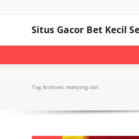
Skip
to
content
Situs Gacor Bet Kecil 
Tag Archives: mahjong slot