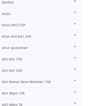
sbobet
sicbo
Situs SBOTOP
situs slot bet 200
situs spaceman
slot bet 100
slot bet 200
Slot Bonus New Member 100
slot depo 10k
slot depo 5k