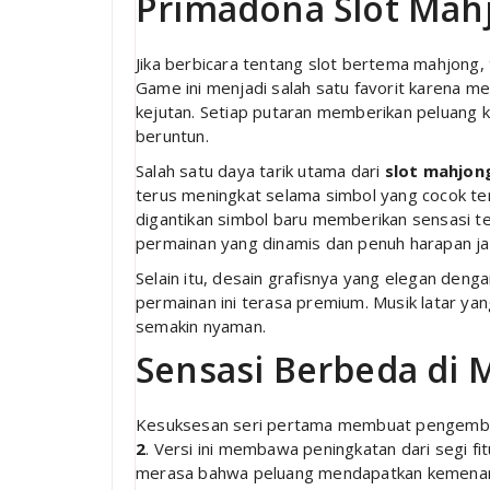
Primadona Slot Mah
Jika berbicara tentang slot bertema mahjong
Game ini menjadi salah satu favorit karena 
kejutan. Setiap putaran memberikan peluang
beruntun.
Salah satu daya tarik utama dari
slot mahjon
terus meningkat selama simbol yang cocok ter
digantikan simbol baru memberikan sensasi te
permainan yang dinamis dan penuh harapan ja
Selain itu, desain grafisnya yang elegan den
permainan ini terasa premium. Musik latar 
semakin nyaman.
Sensasi Berbeda di 
Kesuksesan seri pertama membuat pengemban
2
. Versi ini membawa peningkatan dari segi 
merasa bahwa peluang mendapatkan kemenang