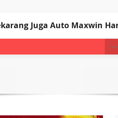
Sekarang Juga Auto Maxwin Hari
Search
for: