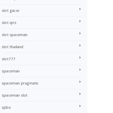
slot gacor
slot qris
slot spaceman
slot thailand
slot777
spaceman
spaceman pragmatic
spaceman slot
spbo