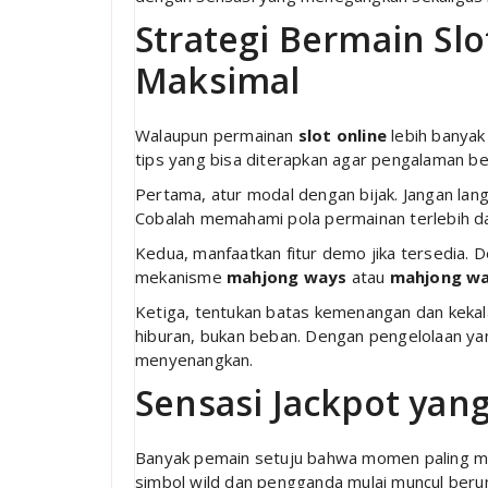
Strategi Bermain Sl
Maksimal
Walaupun permainan
slot online
lebih banyak
tips yang bisa diterapkan agar pengalaman ber
Pertama, atur modal dengan bijak. Jangan la
Cobalah memahami pola permainan terlebih da
Kedua, manfaatkan fitur demo jika tersedia. 
mekanisme
mahjong ways
atau
mahjong wa
Ketiga, tentukan batas kemenangan dan kekala
hiburan, bukan beban. Dengan pengelolaan yan
menyenangkan.
Sensasi Jackpot yang
Banyak pemain setuju bahwa momen paling 
simbol wild dan pengganda mulai muncul beru