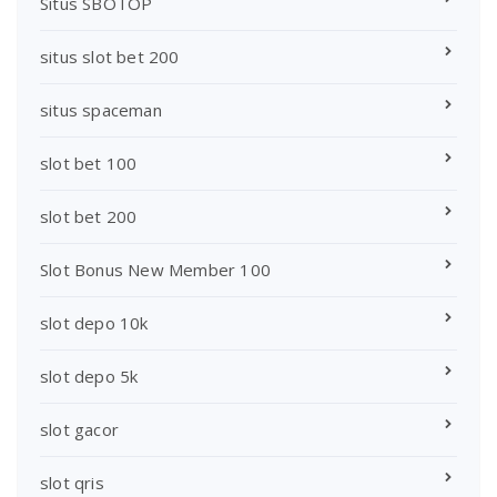
Situs SBOTOP
situs slot bet 200
situs spaceman
slot bet 100
slot bet 200
Slot Bonus New Member 100
slot depo 10k
slot depo 5k
slot gacor
slot qris