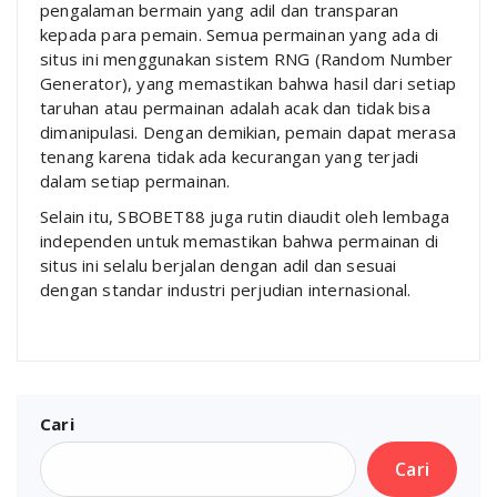
pengalaman bermain yang adil dan transparan
kepada para pemain. Semua permainan yang ada di
situs ini menggunakan sistem RNG (Random Number
Generator), yang memastikan bahwa hasil dari setiap
taruhan atau permainan adalah acak dan tidak bisa
dimanipulasi. Dengan demikian, pemain dapat merasa
tenang karena tidak ada kecurangan yang terjadi
dalam setiap permainan.
Selain itu, SBOBET88 juga rutin diaudit oleh lembaga
independen untuk memastikan bahwa permainan di
situs ini selalu berjalan dengan adil dan sesuai
dengan standar industri perjudian internasional.
Cari
Cari