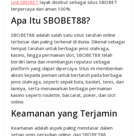
Link SBOBET
layak disebut sebagai situs SBOBET
terpercaya dan aman 100%.
Apa Itu SBOBET88?
SBOBET88 adalah salah satu situs taruhan online
terbesar dan paling terkenal di dunia. Dikenal sebagai
tempat taruhan untuk berbagai jenis olahraga,
kasino, hingga permainan slot, SBOBET88 telah
berdiri lama dan membangun reputasi sebagai
platform yang dapat dipercaya. Situs ini memberikan
akses kepada pemain untuk bertaruh pada berbagai
jenis olahraga, seperti sepak bola, basket, tenis, dan
lainnya, serta menawarkan berbagai permainan
kasino seperti roulette, baccarat, poker, dan slot
online.
Keamanan yang Terjamin
Keamanan adalah aspek paling mendasar dalam
setiap jenis perjudian online, dan SBOBET88