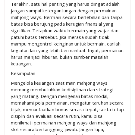
Terakhir, satu hal penting yang harus diingat adalah
jangan sampai ketergantungan dengan permainan
mahjong ways. Bermain secara berlebihan dan tanpa
batas bisa berujung pada kerugian finansial yang
signifikan. Tetapkan waktu bermain yang wajar dan
patuhi batas tersebut. Jika merasa sudah tidak
mampu mengontrol keinginan untuk bermain, carilah
kegiatan lain yang lebih bermanfaat. Ingat, permainan
harus menjadi hiburan, bukan sumber masalah
keuangan.
Kesimpulan
Mengelola keuangan saat main mahjong ways
memang membutuhkan kedisiplinan dan strategi
yang matang. Dengan mengenali batas modal,
memahami pola permainan, mengatur taruhan secara
bijak, memanfaatkan bonus secara tepat, serta tetap
disiplin dan evaluasi secara rutin, kamu bisa
menikmati permainan mahjong ways dan mahjong
slot secara bertanggung jawab. Jangan lupa,