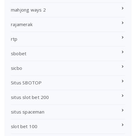
mahjong ways 2
rajamerak
rtp
sbobet
sicbo
Situs SBOTOP
situs slot bet 200
situs spaceman
slot bet 100