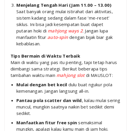
Menjelang Tengah Hari (Jam 11.00 – 13.00)
Saat banyak orang mulai istirahat dari aktivitas,
sistem kadang sedang dalam fase ‘me-reset’
siklus. Ini bisa jadi kesempatan buat dapet
putaran hoki di
mahjong ways 2
. Jangan lupa
manfaatin fitur
auto-spin
dengan bijak biar gak
kebablasan.
Tips Bermain di Waktu Terbaik
Main di waktu yang pas itu penting, tapi tetap harus
diimbangi sama strategi. Berikut beberapa tips
tambahan waktu main
mahjong slot
di MAUSLOT:
Mulai dengan bet kecil
dulu buat ngukur pola
kemenangan. Jangan langsung all-in.
Pantau pola scatter dan wild
, kalau mulai sering
muncul, mungkin saatnya naikin bet sedikit demi
sedikit.
Manfaatkan fitur free spin
semaksimal
mungkin, apalagi kalau kamu main di jam hoki.