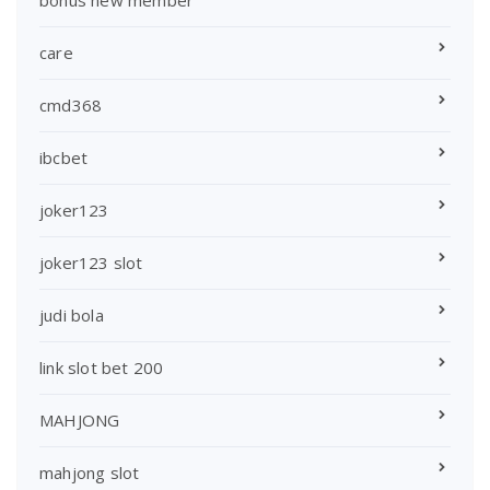
care
cmd368
ibcbet
joker123
joker123 slot
judi bola
link slot bet 200
MAHJONG
mahjong slot