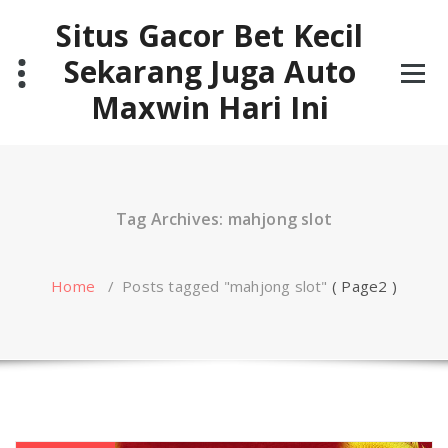
Skip
Situs Gacor Bet Kecil
to
content
Sekarang Juga Auto
Maxwin Hari Ini
Tag Archives: mahjong slot
Home
/
Posts tagged "mahjong slot"
( Page2 )