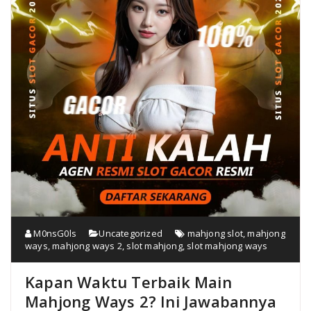
M0nsG0ls
Uncategorized
mahjong slot
,
mahjong
ways
,
mahjong ways 2
,
slot mahjong
,
slot mahjong ways
Kapan Waktu Terbaik Main
Mahjong Ways 2? Ini Jawabannya