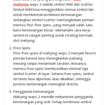
mahjong
ways 2 adalah simbol Wild dan Scatter.
Simbol Wild bisa menggantikan semua simbol lain
untuk membentuk kombinasi kemenangan.
Sedangkan simbol Scatter memungkinkan pemain
memicu fitur free spins, yang menjadi salah satu
kunci kemenangan besar. Memahami cara kerja
simbol ini sangat penting untuk strategi bermain
slot mahjong.
Free Spins
Fitur free spins di mahjong ways 2 menjadi favorit
pemain karena bisa meningkatkan peluang
menang tanpa menambah taruhan. Biasanya,
memicu free spins membutuhkan minimal tiga
simbol Scatter di layar. Selama free spins, simbol
tertentu bisa diperluas atau dikalikan, sehingga
potensi kemenangan meningkat drastis.
Pengganda Kemenangan
Mahjong ways 2 memiliki mekanisme pengganda
kemenangan yang unik. Setiap kombinasi simbol