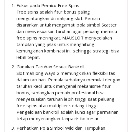
Fokus pada Pemicu Free Spins
Free spins adalah fitur bonus paling
menguntungkan di mahjong slot. Pemain
disarankan untuk mengamati pola simbol Scatter
dan menyesuaikan taruhan agar peluang memicu
free spins meningkat. MAUSLOT menyediakan
tampilan yang jelas untuk menghitung
kemungkinan kombinasi ini, sehingga strategi bisa
lebih tepat.
Gunakan Taruhan Sesuai Bankroll
Slot mahjong ways 2 memungkinkan fleksibilitas
dalam taruhan. Pemula sebaiknya memulai dengan
taruhan kecil untuk mengenal mekanisme fitur
bonus, sedangkan pemain profesional bisa
menyesuaikan taruhan lebih tinggi saat peluang
free spins atau multiplier sedang tinggi.
Pengelolaan bankroll adalah kunci agar permainan
tetap menyenangkan tanpa risiko besar.
Perhatikan Pola Simbol Wild dan Tumpukan