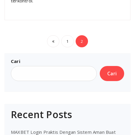
terkontrol.
Paginasi
1
2
pos
Cari
Cari
Recent Posts
MAXBET Login Praktis Dengan Sistem Aman Buat