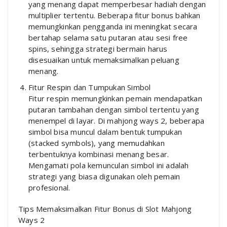
yang menang dapat memperbesar hadiah dengan
multiplier tertentu. Beberapa fitur bonus bahkan
memungkinkan pengganda ini meningkat secara
bertahap selama satu putaran atau sesi free
spins, sehingga strategi bermain harus
disesuaikan untuk memaksimalkan peluang
menang.
Fitur Respin dan Tumpukan Simbol
Fitur respin memungkinkan pemain mendapatkan
putaran tambahan dengan simbol tertentu yang
menempel di layar. Di mahjong ways 2, beberapa
simbol bisa muncul dalam bentuk tumpukan
(stacked symbols), yang memudahkan
terbentuknya kombinasi menang besar.
Mengamati pola kemunculan simbol ini adalah
strategi yang biasa digunakan oleh pemain
profesional.
Tips Memaksimalkan Fitur Bonus di Slot Mahjong
Ways 2