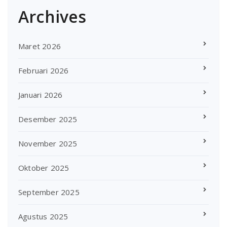
Archives
Maret 2026
Februari 2026
Januari 2026
Desember 2025
November 2025
Oktober 2025
September 2025
Agustus 2025