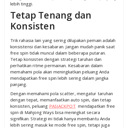
lebih tinggi.
Tetap Tenang dan
Konsisten
Trik rahasia lain yang sering dilupakan pemain adalah
konsistensi dan kesabaran. Jangan mudah panik saat
free spin tidak muncul dalam beberapa putaran.
Tetap konsisten dengan strategi taruhan dan
perhatikan ritme permainan. Kesabaran dalam
memahami pola akan meningkatkan peluang Anda
mendapatkan free spin lebih sering dalam jangka
panjang.
Dengan memahami pola scatter, mengatur taruhan
dengan tepat, memanfaatkan auto spin, dan tetap
konsisten, peluang
PASJACKPOT
mendapatkan free
spin di Mahjong Ways bisa meningkat secara
signifikan. Strategi ini tidak hanya membantu Anda
lebih sering masuk ke mode free spin, tetapi juga