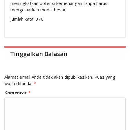
meningkatkan potensi kemenangan tanpa harus
mengeluarkan modal besar.
Jumlah kata: 370
Tinggalkan Balasan
Alamat email Anda tidak akan dipublikasikan.
Ruas yang
wajib ditandai
*
Komentar
*