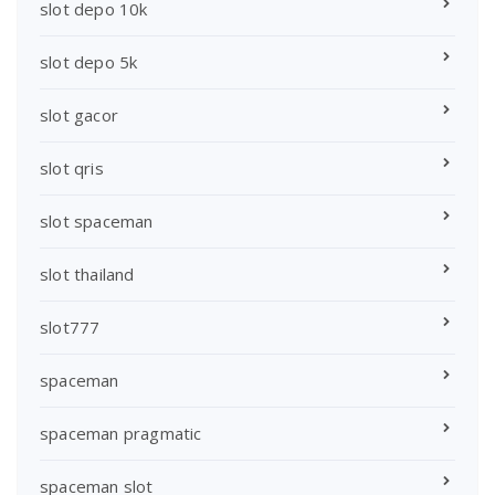
slot depo 10k
slot depo 5k
slot gacor
slot qris
slot spaceman
slot thailand
slot777
spaceman
spaceman pragmatic
spaceman slot