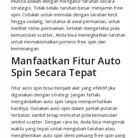
muncul adalah dengan mengatur taruhan secara
strategis. Tidak selalu taruhan besar menjamin free
spin. Cobalah untuk memulai dengan taruhan kecil
hingga sedang, terutama di awal permainan, untuk
melihat ritme permainan. Setelah mengetahui pola
kemunculan scatter, Anda bisa meningkatkan taruhan
untuk memaksimalkan potensi free spin dan
kemenangan.
Manfaatkan Fitur Auto
Spin Secara Tepat
Fitur auto spin bisa menjadi alat yang efektif jika
digunakan dengan strategi. Jangan terlalu
mengandalkan auto spin tanpa memperhatikan
hasilnya. Gunakan auto spin dalam jumlah putaran
terbatas sambil tetap mencatat pola kemunculan
simbol scatter. Dengan cara ini, Anda bisa mengenali
waktu yang tepat untuk mengubah taruhan atau
menghentikan auto spin demi peluang free spin yang