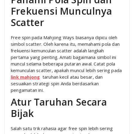
Frekuensi Munculnya
Scatter
Free spin pada Mahjong Ways biasanya dipicu oleh
simbol scatter. Oleh karena itu, memahami pola dan
frekuensi kemunculan scatter adalah langkah
pertama yang penting. Amati bagaimana simbol ini
muncul selama beberapa putaran awal. Catat pola
kemunculan scatter, apakah muncul lebih sering pada
link mahjong
taruhan kecil atau besar, dan
sesuaikan strategi spin Anda berdasarkan
pengamatan ini.
Atur Taruhan Secara
Bijak
Salah satu trik rahasia agar free spin lebih sering