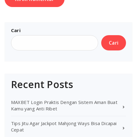
Cari
Cari
Recent Posts
MAXBET Login Praktis Dengan Sistem Aman Buat
Kamu yang Anti Ribet
Tips Jitu Agar Jackpot Mahjong Ways Bisa Dicapai
Cepat