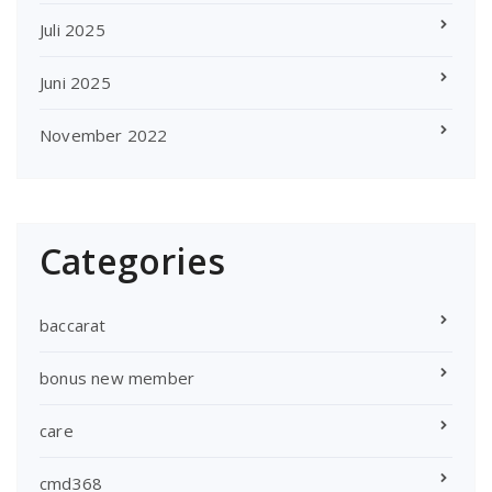
Juli 2025
Juni 2025
November 2022
Categories
baccarat
bonus new member
care
cmd368