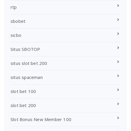
rtp
sbobet
sicbo
Situs SBOTOP
situs slot bet 200
situs spaceman
slot bet 100
slot bet 200
Slot Bonus New Member 100