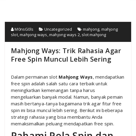
M0nsG0ls
Uncategorized
mahjong
,
mahjong
slot
,
mahjong ways
,
mahjong ways 2
,
slot mahjong
Mahjong Ways: Trik Rahasia Agar
Free Spin Muncul Lebih Sering
Dalam permainan slot
Mahjong Ways
, mendapatkan
free spin adalah salah satu cara terbaik untuk
meningkatkan kemenangan tanpa harus
mengeluarkan banyak modal. Namun, banyak pemain
masih bertanya-tanya bagaimana trik agar fitur free
spin ini bisa muncul lebih sering. Berikut ini beberapa
strategi rahasia yang bisa membantu Anda
memaksimalkan peluang mendapatkan free spin.
Pahami Pola Spin dan