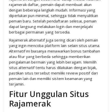
rajamerak daftar, pemain dapat membuat akun
dengan beberapa langkah mudah. Informasi yang
diperlukan pun minimal, sehingga tidak menyulitkan
pemain baru. Setelah pendaftaran selesai, pemain
dapat langsung melakukan login dan menjelajahi
berbagai permainan yang tersedia.
Rajamerak alternatif juga sering dicari oleh pemain
yang ingin mencoba platform lain selain situs utama.
Alternatif ini biasanya menawarkan bonus tambahan
atau fitur yang berbeda sehingga memberikan
pengalaman bermain yang lebih beragam. Memilih
situs alternatif tentu harus dilakukan dengan bijak,
pastikan situs tersebut memiliki review positif dari
pemain lain dan memiliki sistem keamanan yang
terjamin.
Fitur Unggulan Situs
Rajamerak