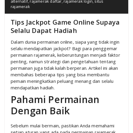
alternatif
,
rajamerak daftar
,
rajamerak login
,
situs
rajamerak
Tips Jackpot Game Online Supaya
Selalu Dapat Hadiah
Dalam dunia permainan online, siapa yang tidak ingin
selalu mendapatkan jackpot? Bagi para penggemar
permainan rajamerak, keberuntungan menjadi faktor
penting, namun strategi dan pengetahuan tentang
permainan juga tidak kalah berperan. Artikel ini akan
membahas beberapa tips yang bisa membantu
pemain meningkatkan peluang menang dan selalu
mendapatkan hadiah.
Pahami Permainan
Dengan Baik
Sebelum mulai bermain, pastikan Anda memahami
setiap aturan yang ada pada permainan rajamerak.