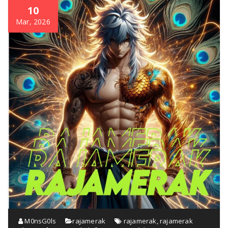
10
Mar, 2026
M0nsG0ls
rajamerak
rajamerak
,
rajamerak