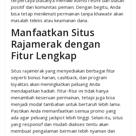
terpercaya biasanya memiliki lisensi resmi dan ulasan
positif dari komunitas pemain. Dengan begitu, Anda
bisa tetap menikmati permainan tanpa khawatir akan
masalah teknis atau keamanan dana.
Manfaatkan Situs
Rajamerak dengan
Fitur Lengkap
Situs rajamerak yang menyediakan berbagai fitur
seperti bonus harian, cashback, dan program
loyalitas akan meningkatkan peluang Anda
mendapatkan hadiah. Fitur-fitur ini tidak hanya
menambah keseruan permainan, tetapi juga bisa
menjadi modal tambahan untuk bertaruh lebih lama.
Pastikan Anda memanfaatkan semua promo yang
ada agar peluang jackpot lebih tinggi. Selain itu, situs
yang responsif dan mudah diakses tentu akan
membuat pengalaman bermain lebih nyaman dan