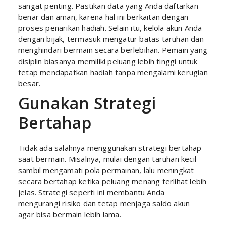
sangat penting. Pastikan data yang Anda daftarkan
benar dan aman, karena hal ini berkaitan dengan
proses penarikan hadiah. Selain itu, kelola akun Anda
dengan bijak, termasuk mengatur batas taruhan dan
menghindari bermain secara berlebihan. Pemain yang
disiplin biasanya memiliki peluang lebih tinggi untuk
tetap mendapatkan hadiah tanpa mengalami kerugian
besar.
Gunakan Strategi
Bertahap
Tidak ada salahnya menggunakan strategi bertahap
saat bermain. Misalnya, mulai dengan taruhan kecil
sambil mengamati pola permainan, lalu meningkat
secara bertahap ketika peluang menang terlihat lebih
jelas. Strategi seperti ini membantu Anda
mengurangi risiko dan tetap menjaga saldo akun
agar bisa bermain lebih lama.