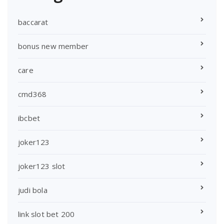
baccarat
bonus new member
care
cmd368
ibcbet
joker123
joker123 slot
judi bola
link slot bet 200