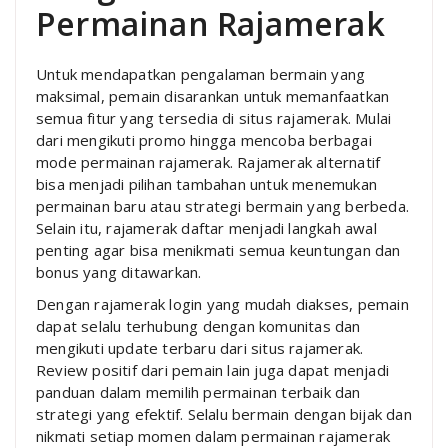
Permainan Rajamerak
Untuk mendapatkan pengalaman bermain yang
maksimal, pemain disarankan untuk memanfaatkan
semua fitur yang tersedia di situs rajamerak. Mulai
dari mengikuti promo hingga mencoba berbagai
mode permainan rajamerak. Rajamerak alternatif
bisa menjadi pilihan tambahan untuk menemukan
permainan baru atau strategi bermain yang berbeda.
Selain itu, rajamerak daftar menjadi langkah awal
penting agar bisa menikmati semua keuntungan dan
bonus yang ditawarkan.
Dengan rajamerak login yang mudah diakses, pemain
dapat selalu terhubung dengan komunitas dan
mengikuti update terbaru dari situs rajamerak.
Review positif dari pemain lain juga dapat menjadi
panduan dalam memilih permainan terbaik dan
strategi yang efektif. Selalu bermain dengan bijak dan
nikmati setiap momen dalam permainan rajamerak