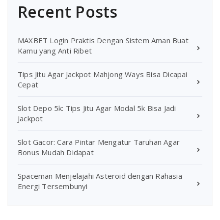
Recent Posts
MAXBET Login Praktis Dengan Sistem Aman Buat
Kamu yang Anti Ribet
Tips Jitu Agar Jackpot Mahjong Ways Bisa Dicapai
Cepat
Slot Depo 5k: Tips Jitu Agar Modal 5k Bisa Jadi
Jackpot
Slot Gacor: Cara Pintar Mengatur Taruhan Agar
Bonus Mudah Didapat
Spaceman Menjelajahi Asteroid dengan Rahasia
Energi Tersembunyi