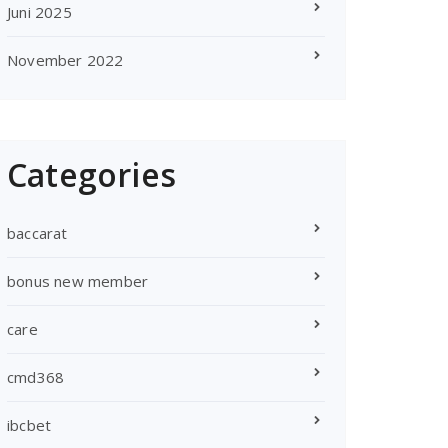
Juni 2025
November 2022
Categories
baccarat
bonus new member
care
cmd368
ibcbet