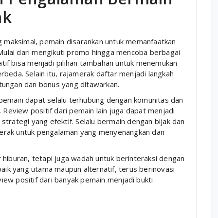
ak
 maksimal, pemain disarankan untuk memanfaatkan
. Mulai dari mengikuti promo hingga mencoba berbagai
tif bisa menjadi pilihan tambahan untuk menemukan
beda. Selain itu, rajamerak daftar menjadi langkah
tungan dan bonus yang ditawarkan.
pemain dapat selalu terhubung dengan komunitas dan
 Review positif dari pemain lain juga dapat menjadi
trategi yang efektif. Selalu bermain dengan bijak dan
merak untuk pengalaman yang menyenangkan dan
 hiburan, tetapi juga wadah untuk berinteraksi dengan
baik yang utama maupun alternatif, terus berinovasi
ew positif dari banyak pemain menjadi bukti