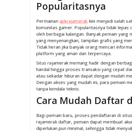
Popularitasnya
Permainan
apkrajamerak
kini menjadi salah sa
komunitas gamer. Popularitasnya tidak lepas
oleh berbagai kalangan. Banyak pemain yang 
yang menyenangkan, tampilan grafis yang mena
Tidak heran jika banyak orang mencari inform
platform yang aman dan terpercaya.
Situs rajamerak memang hadir dengan berbaga
handal hingga proses transaksi yang cepat d
atau sekadar hiburan dapat dengan mudah me
Dengan akses yang mudah ini, para pemain me
tanpa kendala teknis.
Cara Mudah Daftar d
Bagi pemain baru, proses pendaftaran di situ
rajamerak daftar, pemain dapat membuat aku
diperlukan pun minimal, sehingga tidak menyul