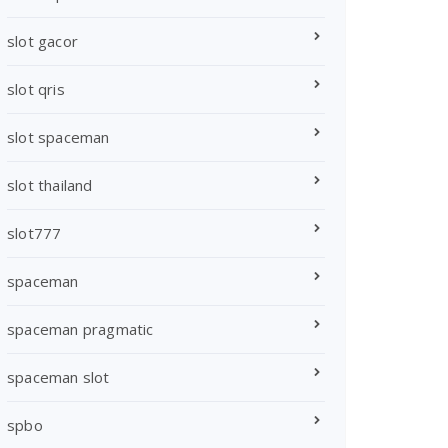
slot gacor
slot qris
slot spaceman
slot thailand
slot777
spaceman
spaceman pragmatic
spaceman slot
spbo