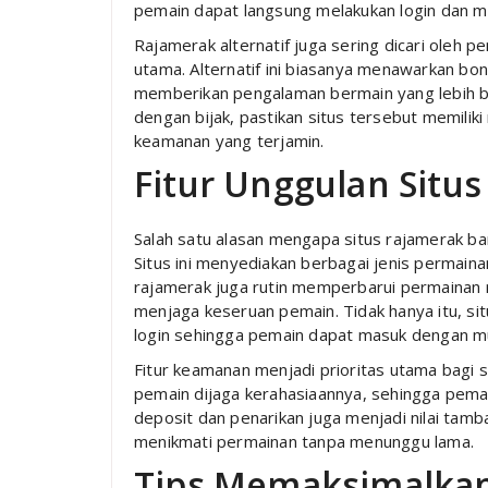
pemain dapat langsung melakukan login dan me
Rajamerak alternatif juga sering dicari oleh p
utama. Alternatif ini biasanya menawarkan bo
memberikan pengalaman bermain yang lebih ber
dengan bijak, pastikan situs tersebut memiliki 
keamanan yang terjamin.
Fitur Unggulan Situ
Salah satu alasan mengapa situs rajamerak ban
Situs ini menyediakan berbagai jenis permainan 
rajamerak juga rutin memperbarui permainan
menjaga keseruan pemain. Tidak hanya itu, si
login sehingga pemain dapat masuk dengan m
Fitur keamanan menjadi prioritas utama bagi s
pemain dijaga kerahasiaannya, sehingga pem
deposit dan penarikan juga menjadi nilai ta
menikmati permainan tanpa menunggu lama.
Tips Memaksimalka