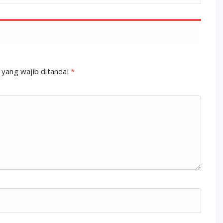
 yang wajib ditandai
*