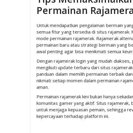
Permainan Rajamer
Untuk mendapatkan pengalaman bermain yang
semua fitur yang tersedia di situs rajamerak
mode permainan rajamerak. Rajamerak alterna
permainan baru atau strategi bermain yang ber
awal penting agar bisa menikmati semua keun
Dengan rajamerak login yang mudah diakses, 
mengikuti update terbaru dari situs rajamerak.
panduan dalam memilih permainan terbaik dan s
nikmati setiap momen dalam permainan raja
aman.
Permainan rajamerak kini bukan hanya sekadar
komunitas gamer yang aktif. Situs rajamerak, 
untuk menjaga kepuasan pemain, sehingga revi
kepercayaan terhadap platform ini.