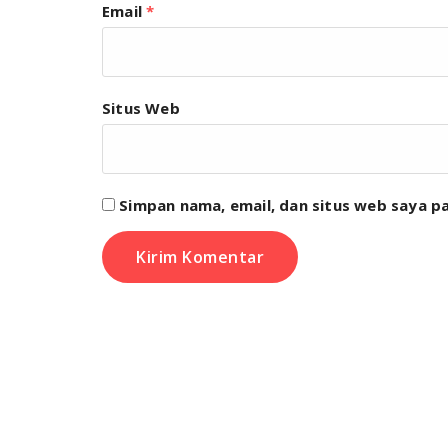
Email
*
Situs Web
Simpan nama, email, dan situs web saya p