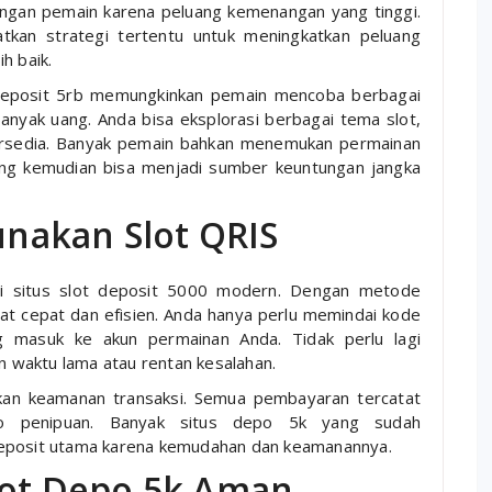
langan pemain karena peluang kemenangan yang tinggi.
tkan strategi tertentu untuk meningkatkan peluang
h baik.
l deposit 5rb memungkinkan pemain mencoba berbagai
anyak uang. Anda bisa eksplorasi berbagai tema slot,
 tersedia. Banyak pemain bahkan menemukan permainan
ang kemudian bisa menjadi sumber keuntungan jangka
nakan Slot QRIS
n di situs slot deposit 5000 modern. Dengan metode
at cepat dan efisien. Anda hanya perlu memindai kode
g masuk ke akun permainan Anda. Tidak perlu lagi
 waktu lama atau rentan kesalahan.
tkan keamanan transaksi. Semua pembayaran tercatat
iko penipuan. Banyak situs depo 5k yang sudah
deposit utama karena kemudahan dan keamanannya.
Slot Depo 5k Aman