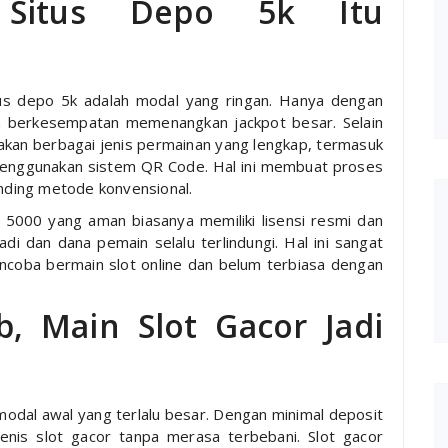
 Situs Depo 5k Itu
tus depo 5k adalah modal yang ringan. Hanya dengan
n berkesempatan memenangkan jackpot besar. Selain
iakan berbagai jenis permainan yang lengkap, termasuk
enggunakan sistem QR Code. Hal ini membuat proses
anding metode konvensional.
t 5000 yang aman biasanya memiliki lisensi resmi dan
adi dan dana pemain selalu terlindungi. Hal ini sangat
ncoba bermain slot online dan belum terbiasa dengan
b, Main Slot Gacor Jadi
odal awal yang terlalu besar. Dengan minimal deposit
nis slot gacor tanpa merasa terbebani. Slot gacor