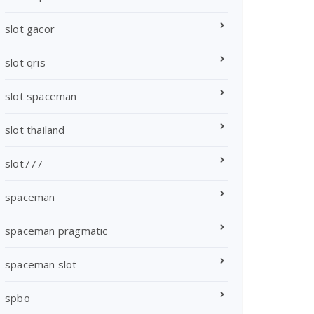
slot gacor
slot qris
slot spaceman
slot thailand
slot777
spaceman
spaceman pragmatic
spaceman slot
spbo