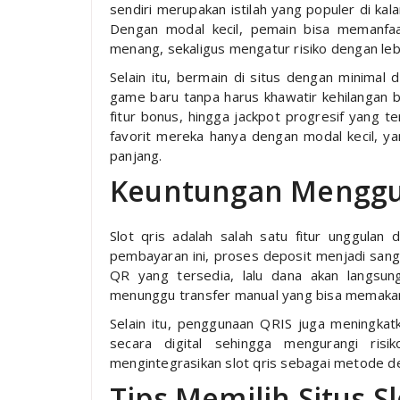
sendiri merupakan istilah yang populer di ka
Dengan modal kecil, pemain bisa memanfaa
menang, sekaligus mengatur risiko dengan lebi
Selain itu, bermain di situs dengan minima
game baru tanpa harus khawatir kehilangan b
fitur bonus, hingga jackpot progresif yang
favorit mereka hanya dengan modal kecil, y
panjang.
Keuntungan Menggu
Slot qris adalah salah satu fitur unggula
pembayaran ini, proses deposit menjadi sang
QR yang tersedia, lalu dana akan langsun
menunggu transfer manual yang bisa memakan
Selain itu, penggunaan QRIS juga meningka
secara digital sehingga mengurangi ris
mengintegrasikan slot qris sebagai metode 
Tips Memilih Situs 