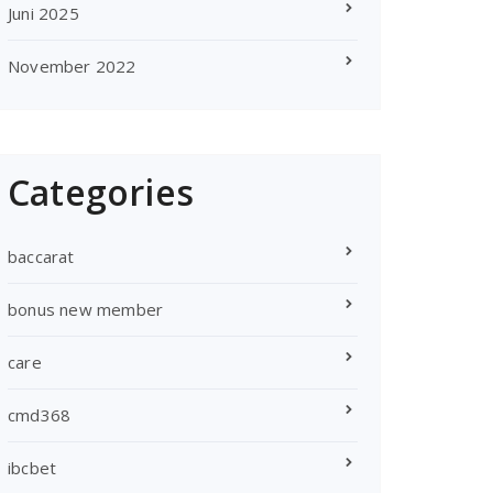
Juni 2025
November 2022
Categories
baccarat
bonus new member
care
cmd368
ibcbet