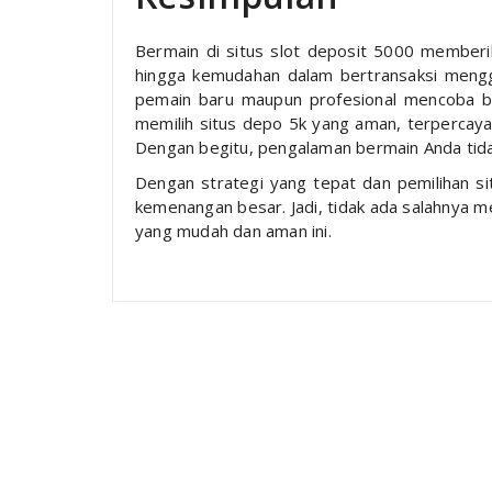
Bermain di situs slot deposit 5000 memberi
hingga kemudahan dalam bertransaksi mengg
pemain baru maupun profesional mencoba ber
memilih situs depo 5k yang aman, terpercaya
Dengan begitu, pengalaman bermain Anda tid
Dengan strategi yang tepat dan pemilihan si
kemenangan besar. Jadi, tidak ada salahnya m
yang mudah dan aman ini.