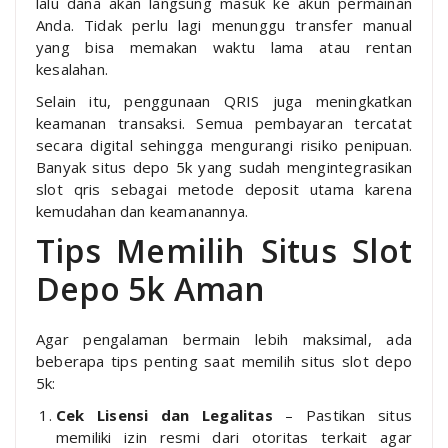
lalu dana akan langsung masuk ke akun permainan
Anda. Tidak perlu lagi menunggu transfer manual
yang bisa memakan waktu lama atau rentan
kesalahan.
Selain itu, penggunaan QRIS juga meningkatkan
keamanan transaksi. Semua pembayaran tercatat
secara digital sehingga mengurangi risiko penipuan.
Banyak situs depo 5k yang sudah mengintegrasikan
slot qris sebagai metode deposit utama karena
kemudahan dan keamanannya.
Tips Memilih Situs Slot
Depo 5k Aman
Agar pengalaman bermain lebih maksimal, ada
beberapa tips penting saat memilih situs slot depo
5k:
Cek Lisensi dan Legalitas
– Pastikan situs
memiliki izin resmi dari otoritas terkait agar