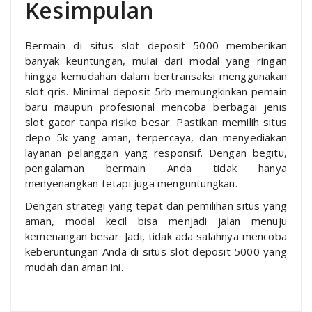
Kesimpulan
Bermain di situs slot deposit 5000 memberikan
banyak keuntungan, mulai dari modal yang ringan
hingga kemudahan dalam bertransaksi menggunakan
slot qris. Minimal deposit 5rb memungkinkan pemain
baru maupun profesional mencoba berbagai jenis
slot gacor tanpa risiko besar. Pastikan memilih situs
depo 5k yang aman, terpercaya, dan menyediakan
layanan pelanggan yang responsif. Dengan begitu,
pengalaman bermain Anda tidak hanya
menyenangkan tetapi juga menguntungkan.
Dengan strategi yang tepat dan pemilihan situs yang
aman, modal kecil bisa menjadi jalan menuju
kemenangan besar. Jadi, tidak ada salahnya mencoba
keberuntungan Anda di situs slot deposit 5000 yang
mudah dan aman ini.