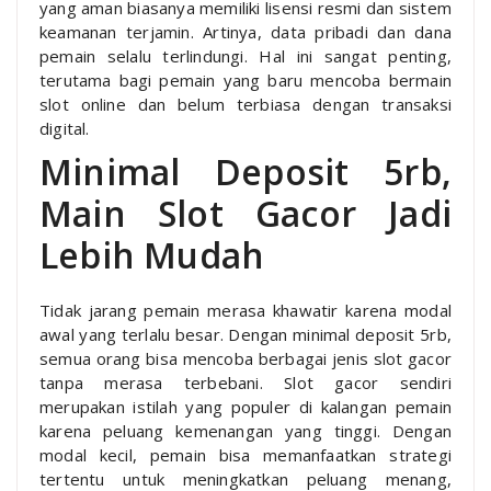
yang aman biasanya memiliki lisensi resmi dan sistem
keamanan terjamin. Artinya, data pribadi dan dana
pemain selalu terlindungi. Hal ini sangat penting,
terutama bagi pemain yang baru mencoba bermain
slot online dan belum terbiasa dengan transaksi
digital.
Minimal Deposit 5rb,
Main Slot Gacor Jadi
Lebih Mudah
Tidak jarang pemain merasa khawatir karena modal
awal yang terlalu besar. Dengan minimal deposit 5rb,
semua orang bisa mencoba berbagai jenis slot gacor
tanpa merasa terbebani. Slot gacor sendiri
merupakan istilah yang populer di kalangan pemain
karena peluang kemenangan yang tinggi. Dengan
modal kecil, pemain bisa memanfaatkan strategi
tertentu untuk meningkatkan peluang menang,