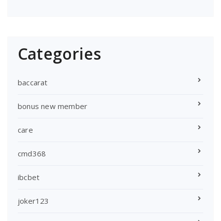
Categories
baccarat
bonus new member
care
cmd368
ibcbet
joker123