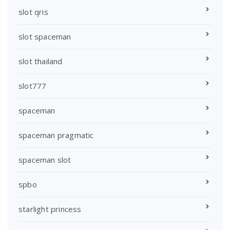
slot qris
slot spaceman
slot thailand
slot777
spaceman
spaceman pragmatic
spaceman slot
spbo
starlight princess