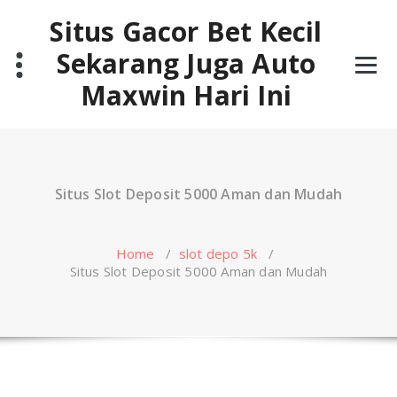
Skip
Situs Gacor Bet Kecil
to
content
Sekarang Juga Auto
Maxwin Hari Ini
Situs Slot Deposit 5000 Aman dan Mudah
Home
/
slot depo 5k
/
Situs Slot Deposit 5000 Aman dan Mudah