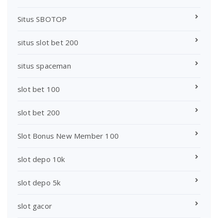
Situs SBOTOP
situs slot bet 200
situs spaceman
slot bet 100
slot bet 200
Slot Bonus New Member 100
slot depo 10k
slot depo 5k
slot gacor