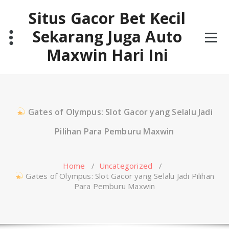
Skip
Situs Gacor Bet Kecil
to
content
Sekarang Juga Auto
Maxwin Hari Ini
Gates of Olympus: Slot Gacor yang Selalu Jadi
Pilihan Para Pemburu Maxwin
Home
/
Uncategorized
/
Gates of Olympus: Slot Gacor yang Selalu Jadi Pilihan
Para Pemburu Maxwin