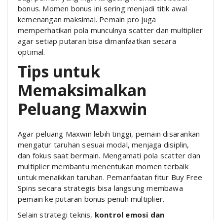
bonus. Momen bonus ini sering menjadi titik awal
kemenangan maksimal. Pemain pro juga
memperhatikan pola munculnya scatter dan multiplier
agar setiap putaran bisa dimanfaatkan secara
optimal.
Tips untuk
Memaksimalkan
Peluang Maxwin
Agar peluang Maxwin lebih tinggi, pemain disarankan
mengatur taruhan sesuai modal, menjaga disiplin,
dan fokus saat bermain. Mengamati pola scatter dan
multiplier membantu menentukan momen terbaik
untuk menaikkan taruhan. Pemanfaatan fitur Buy Free
Spins secara strategis bisa langsung membawa
pemain ke putaran bonus penuh multiplier.
Selain strategi teknis,
kontrol emosi dan