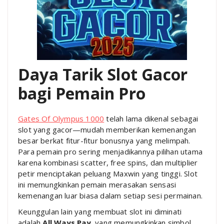
Daya Tarik Slot Gacor
bagi Pemain Pro
Gates Of Olympus 1000
telah lama dikenal sebagai
slot yang gacor—mudah memberikan kemenangan
besar berkat fitur-fitur bonusnya yang melimpah.
Para pemain pro sering menjadikannya pilihan utama
karena kombinasi scatter, free spins, dan multiplier
petir menciptakan peluang Maxwin yang tinggi. Slot
ini memungkinkan pemain merasakan sensasi
kemenangan luar biasa dalam setiap sesi permainan.
Keunggulan lain yang membuat slot ini diminati
adalah
All Ways Pay
, yang memungkinkan simbol