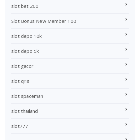
slot bet 200
Slot Bonus New Member 100
slot depo 10k
slot depo 5k
slot gacor
slot qris
slot spaceman
slot thailand
slot777