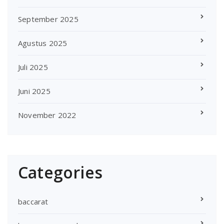
September 2025
Agustus 2025
Juli 2025
Juni 2025
November 2022
Categories
baccarat