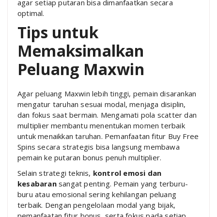
agar setiap putaran bisa dimanfaatkan secara
optimal.
Tips untuk
Memaksimalkan
Peluang Maxwin
Agar peluang Maxwin lebih tinggi, pemain disarankan
mengatur taruhan sesuai modal, menjaga disiplin,
dan fokus saat bermain. Mengamati pola scatter dan
multiplier membantu menentukan momen terbaik
untuk menaikkan taruhan. Pemanfaatan fitur Buy Free
Spins secara strategis bisa langsung membawa
pemain ke putaran bonus penuh multiplier.
Selain strategi teknis,
kontrol emosi dan
kesabaran
sangat penting. Pemain yang terburu-
buru atau emosional sering kehilangan peluang
terbaik. Dengan pengelolaan modal yang bijak,
pemanfaatan fitur bonus, serta fokus pada setiap