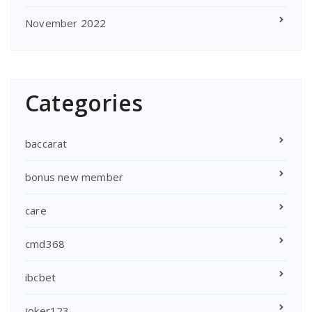
November 2022
Categories
baccarat
bonus new member
care
cmd368
ibcbet
joker123