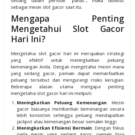
sedang dalam periode “panas”, maka disebut
sebagai mesin slot gacor saat itu.
Mengapa Penting
Mengetahui Slot Gacor
Hari Ini?
Mengetahui slot gacor hari ini merupakan strategi
yang efektif untuk meningkatkan peluang
kemenangan Anda. Dengan mengetahui mesin mana
yang sedang gacor, pemain dapat memanfaatkan
peluang tersebut dan mengurangi risiko kerugian.
Beberapa alasan utama mengapa penting
mengetahui slot gacor hari ini meliputi:
Meningkatkan Peluang Kemenangan
: Mesin
gacor biasanya memberikan kemenangan secara
lebih konsisten sehingga peluang mendapatkan
jackpot atau kemenangan besar semakin tinggi.
Meningkatkan Efisiensi Bermain
: Dengan fokus
pada mesin yang sedang gacor, pemain bisa