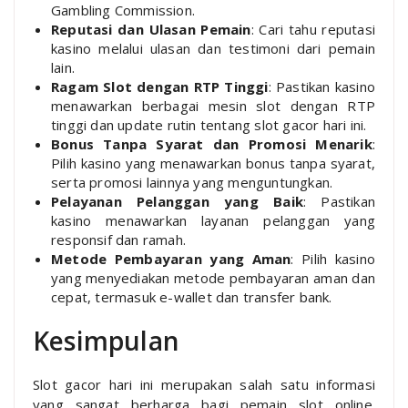
Gambling Commission.
Reputasi dan Ulasan Pemain
: Cari tahu reputasi
kasino melalui ulasan dan testimoni dari pemain
lain.
Ragam Slot dengan RTP Tinggi
: Pastikan kasino
menawarkan berbagai mesin slot dengan RTP
tinggi dan update rutin tentang slot gacor hari ini.
Bonus Tanpa Syarat dan Promosi Menarik
:
Pilih kasino yang menawarkan bonus tanpa syarat,
serta promosi lainnya yang menguntungkan.
Pelayanan Pelanggan yang Baik
: Pastikan
kasino menawarkan layanan pelanggan yang
responsif dan ramah.
Metode Pembayaran yang Aman
: Pilih kasino
yang menyediakan metode pembayaran aman dan
cepat, termasuk e-wallet dan transfer bank.
Kesimpulan
Slot gacor hari ini merupakan salah satu informasi
yang sangat berharga bagi pemain slot online.