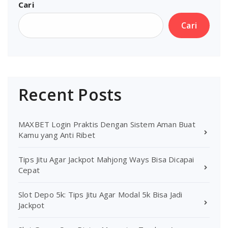
Cari
Cari
Recent Posts
MAXBET Login Praktis Dengan Sistem Aman Buat
Kamu yang Anti Ribet
Tips Jitu Agar Jackpot Mahjong Ways Bisa Dicapai
Cepat
Slot Depo 5k: Tips Jitu Agar Modal 5k Bisa Jadi
Jackpot