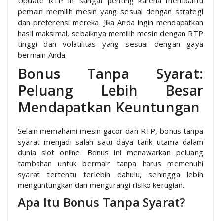
Update RTP ini sangat penting karena membantu
pemain memilih mesin yang sesuai dengan strategi
dan preferensi mereka. Jika Anda ingin mendapatkan
hasil maksimal, sebaiknya memilih mesin dengan RTP
tinggi dan volatilitas yang sesuai dengan gaya
bermain Anda.
Bonus Tanpa Syarat:
Peluang Lebih Besar
Mendapatkan Keuntungan
Selain memahami mesin gacor dan RTP, bonus tanpa
syarat menjadi salah satu daya tarik utama dalam
dunia slot online. Bonus ini menawarkan peluang
tambahan untuk bermain tanpa harus memenuhi
syarat tertentu terlebih dahulu, sehingga lebih
menguntungkan dan mengurangi risiko kerugian.
Apa Itu Bonus Tanpa Syarat?