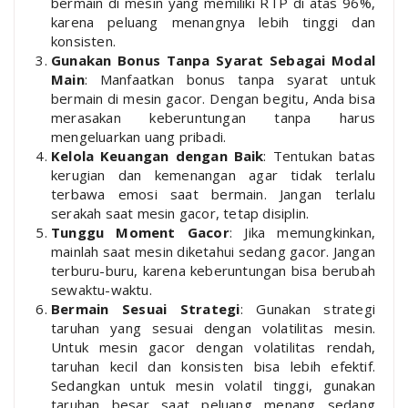
bermain di mesin yang memiliki RTP di atas 96%,
karena peluang menangnya lebih tinggi dan
konsisten.
Gunakan Bonus Tanpa Syarat Sebagai Modal
Main
: Manfaatkan bonus tanpa syarat untuk
bermain di mesin gacor. Dengan begitu, Anda bisa
merasakan keberuntungan tanpa harus
mengeluarkan uang pribadi.
Kelola Keuangan dengan Baik
: Tentukan batas
kerugian dan kemenangan agar tidak terlalu
terbawa emosi saat bermain. Jangan terlalu
serakah saat mesin gacor, tetap disiplin.
Tunggu Moment Gacor
: Jika memungkinkan,
mainlah saat mesin diketahui sedang gacor. Jangan
terburu-buru, karena keberuntungan bisa berubah
sewaktu-waktu.
Bermain Sesuai Strategi
: Gunakan strategi
taruhan yang sesuai dengan volatilitas mesin.
Untuk mesin gacor dengan volatilitas rendah,
taruhan kecil dan konsisten bisa lebih efektif.
Sedangkan untuk mesin volatil tinggi, gunakan
taruhan besar saat peluang menang sedang