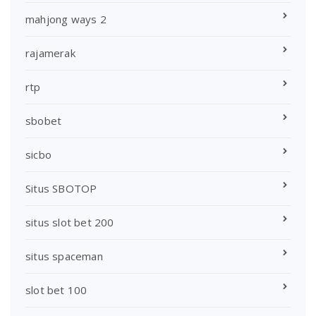
mahjong ways 2
rajamerak
rtp
sbobet
sicbo
Situs SBOTOP
situs slot bet 200
situs spaceman
slot bet 100