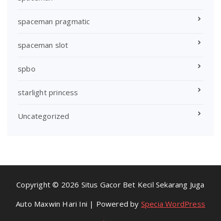
spaceman pragmatic
spaceman slot
spbo
starlight princess
Uncategorized
Copyright © 2026 Situs Gacor Bet Kecil Sekarang Juga
Auto Maxwin Hari Ini | Powered by
Specia WordPress