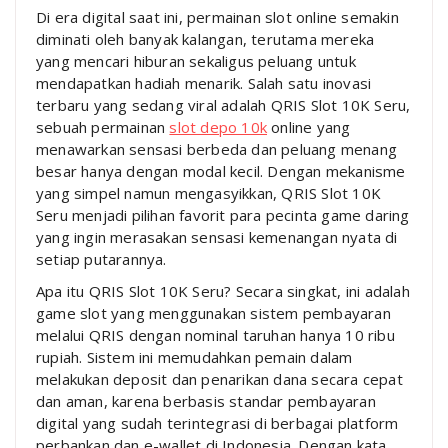
Di era digital saat ini, permainan slot online semakin
diminati oleh banyak kalangan, terutama mereka
yang mencari hiburan sekaligus peluang untuk
mendapatkan hadiah menarik. Salah satu inovasi
terbaru yang sedang viral adalah QRIS Slot 10K Seru,
sebuah permainan
slot depo 10k
online yang
menawarkan sensasi berbeda dan peluang menang
besar hanya dengan modal kecil. Dengan mekanisme
yang simpel namun mengasyikkan, QRIS Slot 10K
Seru menjadi pilihan favorit para pecinta game daring
yang ingin merasakan sensasi kemenangan nyata di
setiap putarannya.
Apa itu QRIS Slot 10K Seru? Secara singkat, ini adalah
game slot yang menggunakan sistem pembayaran
melalui QRIS dengan nominal taruhan hanya 10 ribu
rupiah. Sistem ini memudahkan pemain dalam
melakukan deposit dan penarikan dana secara cepat
dan aman, karena berbasis standar pembayaran
digital yang sudah terintegrasi di berbagai platform
perbankan dan e-wallet di Indonesia. Dengan kata