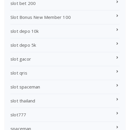
slot bet 200
Slot Bonus New Member 100
slot depo 10k
slot depo 5k
slot gacor
slot qris
slot spaceman
slot thailand
slot777
spaceman