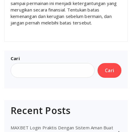
sampai permainan ini menjadi ketergantungan yang
merugikan secara finansial. Tentukan batas
kemenangan dan kerugian sebelum bermain, dan
jangan pernah melebihi batas tersebut.
Cari
Cari
Recent Posts
MAXBET Login Praktis Dengan Sistem Aman Buat