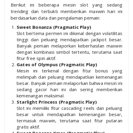
Berikut ini beberapa mesin slot yang sedang
trending dan terbukti memberikan maxwin hari ini
berdasarkan data dan pengalaman pemain:
Sweet Bonanza (Pragmatic Play)
Slot bertema permen ini dikenal dengan volatilitas
tinggi dan peluang mendapatkan jackpot besar.
Banyak pemain melaporkan keberhasilan maxwin
dengan kombinasi simbol tertentu, terutama saat
fitur free spin aktif.
Gates of Olympus (Pragmatic Play)
Mesin ini terkenal dengan fitur bonus yang
melimpah dan peluang mendapatkan kemenangan
besar. Banyak pemain melaporkan bahwa mesin ini
sedang gacor hari ini dan sering memberikan
kemenangan maksimal.
Starlight Princess (Pragmatic Play)
Slot ini memiliki fitur cascading reels dan peluang
besar untuk mendapatkan kemenangan besar,
termasuk maxwin, terutama saat fitur putaran
gratis aktif.
Sweet Bonanza Xmas (Pragmatic Play)