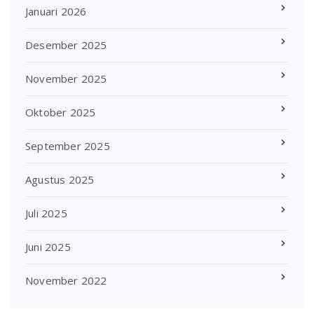
Januari 2026
Desember 2025
November 2025
Oktober 2025
September 2025
Agustus 2025
Juli 2025
Juni 2025
November 2022