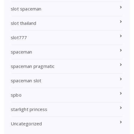
slot spaceman
slot thailand
slot777
spaceman
spaceman pragmatic
spaceman slot
spbo
starlight princess
Uncategorized