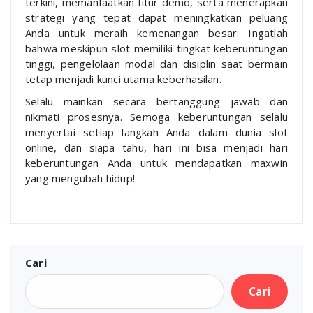
terkini, memanfaatkan fitur demo, serta menerapkan
strategi yang tepat dapat meningkatkan peluang
Anda untuk meraih kemenangan besar. Ingatlah
bahwa meskipun slot memiliki tingkat keberuntungan
tinggi, pengelolaan modal dan disiplin saat bermain
tetap menjadi kunci utama keberhasilan.
Selalu mainkan secara bertanggung jawab dan
nikmati prosesnya. Semoga keberuntungan selalu
menyertai setiap langkah Anda dalam dunia slot
online, dan siapa tahu, hari ini bisa menjadi hari
keberuntungan Anda untuk mendapatkan maxwin
yang mengubah hidup!
Cari
Cari