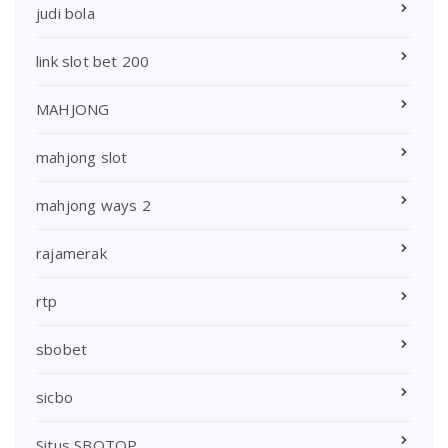
judi bola
link slot bet 200
MAHJONG
mahjong slot
mahjong ways 2
rajamerak
rtp
sbobet
sicbo
Situs SBOTOP