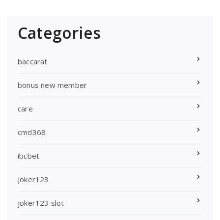
Categories
baccarat
bonus new member
care
cmd368
ibcbet
joker123
joker123 slot