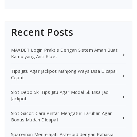
Recent Posts
MAXBET Login Praktis Dengan Sistem Aman Buat
Kamu yang Anti Ribet
Tips Jitu Agar Jackpot Mahjong Ways Bisa Dicapai
Cepat
Slot Depo 5k: Tips Jitu Agar Modal 5k Bisa Jadi
Jackpot
Slot Gacor: Cara Pintar Mengatur Taruhan Agar
Bonus Mudah Didapat
Spaceman Menjelajahi Asteroid dengan Rahasia