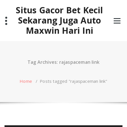
Skip
Situs Gacor Bet Kecil
to
content
Sekarang Juga Auto
Maxwin Hari Ini
Tag Archives: rajaspaceman link
Home
/
Posts tagged "rajaspaceman link"