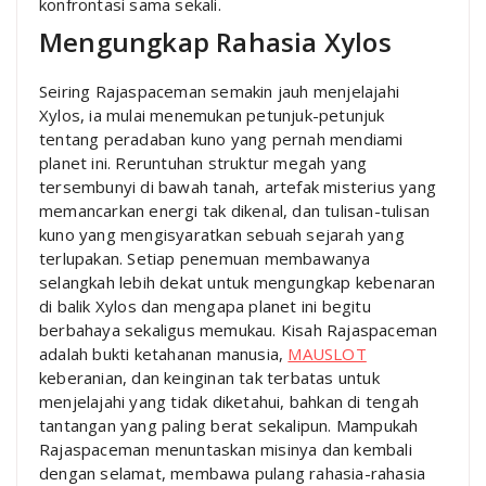
konfrontasi sama sekali.
Mengungkap Rahasia Xylos
Seiring Rajaspaceman semakin jauh menjelajahi
Xylos, ia mulai menemukan petunjuk-petunjuk
tentang peradaban kuno yang pernah mendiami
planet ini. Reruntuhan struktur megah yang
tersembunyi di bawah tanah, artefak misterius yang
memancarkan energi tak dikenal, dan tulisan-tulisan
kuno yang mengisyaratkan sebuah sejarah yang
terlupakan. Setiap penemuan membawanya
selangkah lebih dekat untuk mengungkap kebenaran
di balik Xylos dan mengapa planet ini begitu
berbahaya sekaligus memukau. Kisah Rajaspaceman
adalah bukti ketahanan manusia,
MAUSLOT
keberanian, dan keinginan tak terbatas untuk
menjelajahi yang tidak diketahui, bahkan di tengah
tantangan yang paling berat sekalipun. Mampukah
Rajaspaceman menuntaskan misinya dan kembali
dengan selamat, membawa pulang rahasia-rahasia