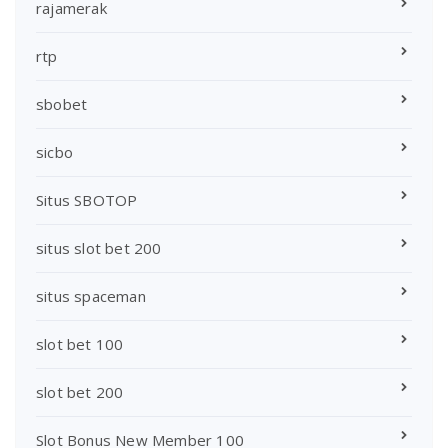
rajamerak
rtp
sbobet
sicbo
Situs SBOTOP
situs slot bet 200
situs spaceman
slot bet 100
slot bet 200
Slot Bonus New Member 100