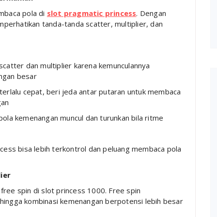
embaca pola di
slot pragmatic princess
. Dengan
erhatikan tanda-tanda scatter, multiplier, dan
 scatter dan multiplier karena kemunculannya
ngan besar
terlalu cepat, beri jeda antar putaran untuk membaca
gan
 pola kemenangan muncul dan turunkan bila ritme
ncess bisa lebih terkontrol dan peluang membaca pola
ier
ree spin di slot princess 1000. Free spin
ehingga kombinasi kemenangan berpotensi lebih besar