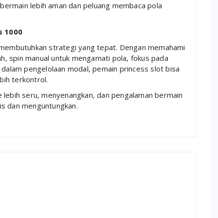
sa bermain lebih aman dan peluang membaca pola
s 1000
00 membutuhkan strategi yang tepat. Dengan memahami
, spin manual untuk mengamati pola, fokus pada
lin dalam pengelolaan modal, pemain princess slot bisa
ih terkontrol.
e lebih seru, menyenangkan, dan pengalaman bermain
egis dan menguntungkan.