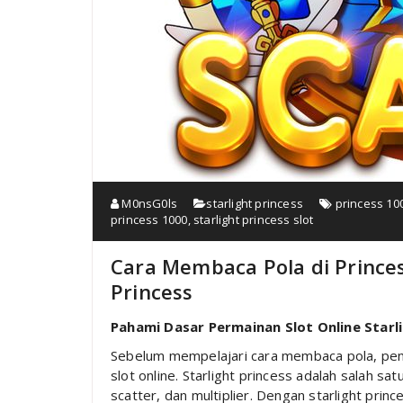
M0nsG0ls
starlight princess
princess 10
princess 1000
,
starlight princess slot
Cara Membaca Pola di Prince
Princess
Pahami Dasar Permainan Slot Online Starli
Sebelum mempelajari cara membaca pola, pe
slot online. Starlight princess adalah salah s
scatter, dan multiplier. Dengan starlight prin