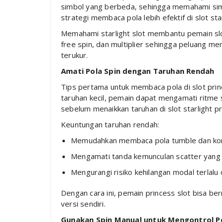
simbol yang berbeda, sehingga memahami simb
strategi membaca pola lebih efektif di slot sta
Memahami starlight slot membantu pemain slo
free spin, dan multiplier sehingga peluang men
terukur.
Amati Pola Spin dengan Taruhan Rendah
Tips pertama untuk membaca pola di slot pri
taruhan kecil, pemain dapat mengamati ritme s
sebelum menaikkan taruhan di slot starlight pr
Keuntungan taruhan rendah:
Memudahkan membaca pola tumble dan kom
Mengamati tanda kemunculan scatter yang
Mengurangi risiko kehilangan modal terlalu 
Dengan cara ini, pemain princess slot bisa be
versi sendiri.
Gunakan Spin Manual untuk Mengontrol P