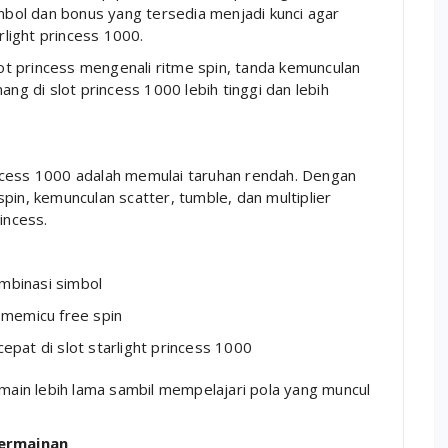
ol dan bonus yang tersedia menjadi kunci agar
rlight princess 1000.
t princess mengenali ritme spin, tanda kemunculan
ang di slot princess 1000 lebih tinggi dan lebih
ncess 1000 adalah memulai taruhan rendah. Dengan
pin, kemunculan scatter, tumble, dan multiplier
incess.
binasi simbol
 memicu free spin
cepat di slot starlight princess 1000
rmain lebih lama sambil mempelajari pola yang muncul
ermainan