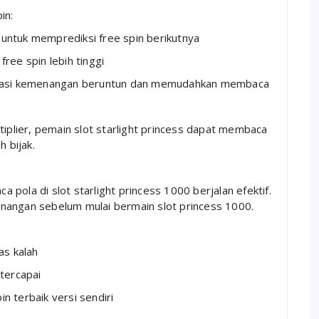
in:
 untuk memprediksi free spin berikutnya
free spin lebih tinggi
inasi kemenangan beruntun dan memudahkan membaca
tiplier, pemain slot starlight princess dapat membaca
h bijak.
pola di slot starlight princess 1000 berjalan efektif.
nangan sebelum mulai bermain slot princess 1000.
as kalah
tercapai
n terbaik versi sendiri