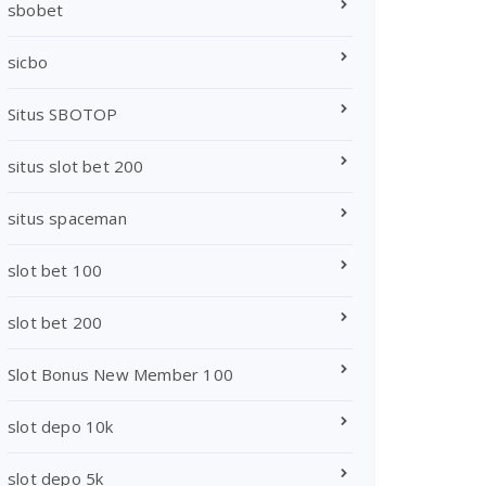
sbobet
sicbo
Situs SBOTOP
situs slot bet 200
situs spaceman
slot bet 100
slot bet 200
Slot Bonus New Member 100
slot depo 10k
slot depo 5k