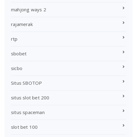
mahjong ways 2
rajamerak
rtp
sbobet
sicbo
Situs SBOTOP
situs slot bet 200
situs spaceman
slot bet 100