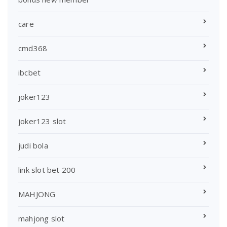
care
cmd368
ibcbet
joker123
joker123 slot
judi bola
link slot bet 200
MAHJONG
mahjong slot