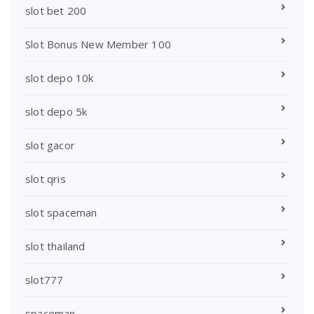
slot bet 200
Slot Bonus New Member 100
slot depo 10k
slot depo 5k
slot gacor
slot qris
slot spaceman
slot thailand
slot777
spaceman