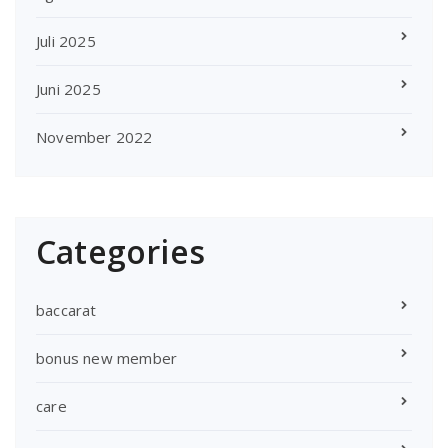
Juli 2025
Juni 2025
November 2022
Categories
baccarat
bonus new member
care