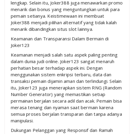
lengkap. Selain itu, Joker388 juga menawarkan promo
menarik dan bonus yang menguntungkan untuk para
pemain setianya. Keistimewaan ini membuat
Joker388 menjadi pilihan alternatif yang tidak kalah
menarik dibandingkan situs slot lainnya.
Keamanan dan Transparansi Dalam Bermain di
Joker123
Keamanan menjadi salah satu aspek paling penting
dalam dunia judi online. Joker123 sangat menaruh
perhatian besar terhadap aspek ini. Dengan
menggunakan sistem enkripsi terbaru, data dan
transaksi pemain dijamin aman dan terlindungi. Selain
itu, Joker123 juga menerapkan sistem RNG (Random
Number Generator) yang memastikan setiap
permainan berjalan secara adil dan acak. Pemain bisa
merasa tenang dan nyaman saat bermain karena
semua proses berjalan transparan dan tanpa adanya
manipulasi.
Dukungan Pelanggan yang Responsif dan Ramah