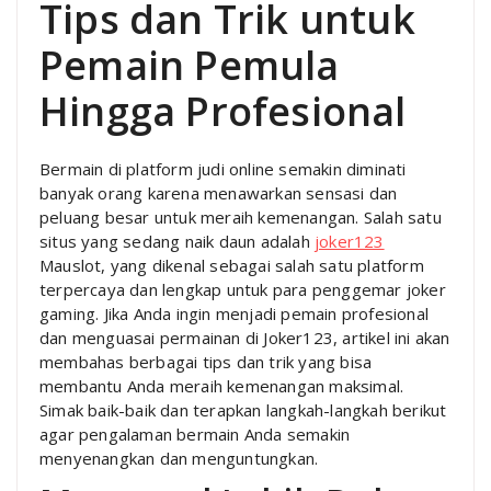
Tips dan Trik untuk
Pemain Pemula
Hingga Profesional
Bermain di platform judi online semakin diminati
banyak orang karena menawarkan sensasi dan
peluang besar untuk meraih kemenangan. Salah satu
situs yang sedang naik daun adalah
joker123
Mauslot, yang dikenal sebagai salah satu platform
terpercaya dan lengkap untuk para penggemar joker
gaming. Jika Anda ingin menjadi pemain profesional
dan menguasai permainan di Joker123, artikel ini akan
membahas berbagai tips dan trik yang bisa
membantu Anda meraih kemenangan maksimal.
Simak baik-baik dan terapkan langkah-langkah berikut
agar pengalaman bermain Anda semakin
menyenangkan dan menguntungkan.