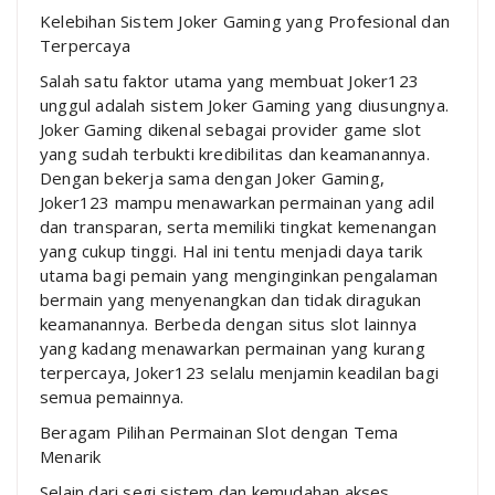
Kelebihan Sistem Joker Gaming yang Profesional dan
Terpercaya
Salah satu faktor utama yang membuat Joker123
unggul adalah sistem Joker Gaming yang diusungnya.
Joker Gaming dikenal sebagai provider game slot
yang sudah terbukti kredibilitas dan keamanannya.
Dengan bekerja sama dengan Joker Gaming,
Joker123 mampu menawarkan permainan yang adil
dan transparan, serta memiliki tingkat kemenangan
yang cukup tinggi. Hal ini tentu menjadi daya tarik
utama bagi pemain yang menginginkan pengalaman
bermain yang menyenangkan dan tidak diragukan
keamanannya. Berbeda dengan situs slot lainnya
yang kadang menawarkan permainan yang kurang
terpercaya, Joker123 selalu menjamin keadilan bagi
semua pemainnya.
Beragam Pilihan Permainan Slot dengan Tema
Menarik
Selain dari segi sistem dan kemudahan akses,