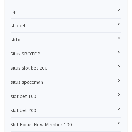
rtp
sbobet
sicbo
Situs SBOTOP
situs slot bet 200
situs spaceman
slot bet 100
slot bet 200
Slot Bonus New Member 100