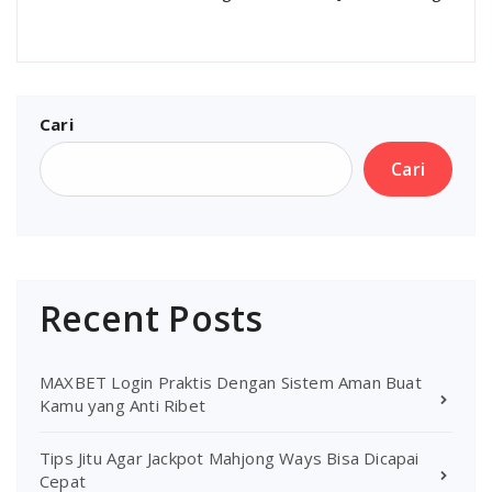
Cari
Cari
Recent Posts
MAXBET Login Praktis Dengan Sistem Aman Buat
Kamu yang Anti Ribet
Tips Jitu Agar Jackpot Mahjong Ways Bisa Dicapai
Cepat