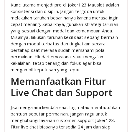
Kunci utama menjadi pro di Joker123 Mauslot adalah
konsistensi dan disiplin. Jangan tergoda untuk
melakukan taruhan besar hanya karena merasa ingin
cepat menang. Sebaliknya, gunakan strategi taruhan
yang sesuai dengan modal dan kemampuan Anda.
Misalnya, lakukan taruhan kecil saat sedang bermain
dengan modal terbatas dan tingkatkan secara
bertahap saat merasa sudah memahami pola
permainan. Hindari emosional saat mengalami
kekalahan; tetap tenang dan fokus agar bisa
mengambil keputusan yang tepat.
Memanfaatkan Fitur
Live Chat dan Support
Jika mengalami kendala saat login atau membutuhkan
bantuan seputar permainan, jangan ragu untuk
menghubungi layanan customer support Joker123.
Fitur live chat biasanya tersedia 24 jam dan siap