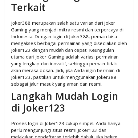
Terkait
Joker388 merupakan salah satu varian dari Joker
Gaming yang menjadi mitra resmi dan terpercaya di
Indonesia. Dengan login di Joker388, pemain bisa
mengakses berbagai permainan yang disediakan oleh
Joker123 dengan mudah dan cepat. Keunggulan
utama dari Joker Gaming adalah variasi permainan
yang lengkap dan inovatif, sehingga pemain tidak
akan merasa bosan. Jadi, jika Anda ingin bermain di
Joker123, pastikan untuk menggunakan Joker388
sebagai jalur masuk yang aman dan resmi.
Langkah Mudah Login
di Joker123
Proses login di Joker123 cukup simpel. Anda hanya
perlu mengunjungi situs resmi Joker123 dan
melakukan pendaftaran terlebih dahulu jika belum