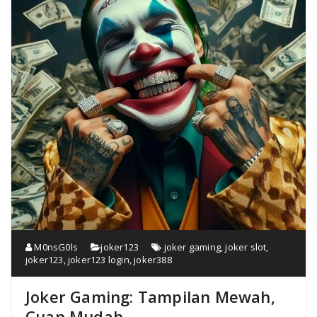
M0nsG0ls
joker123
joker gaming
,
joker slot
,
joker123
,
joker123 login
,
joker388
Joker Gaming: Tampilan Mewah,
Cuan Mudah