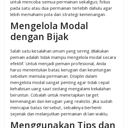
untuk mencoba semua permainan sekaligus; fokus
pada satu atau dua permainan terlebih dahulu agar
lebih memahami pola dan strategi kemenangan.
Mengelola Modal
dengan Bijak
Salah satu kesalahan umum yang sering dilakukan
pemain adalah tidak mampu mengelola modal secara
efektif. Untuk menjadi pemain profesional, Anda
harus menentukan batas kerugian dan keuntungan
sebelum memulai permainan. Disiplin dalam
mengelola modal sangat penting agar tidak cepat
kehabisan uang saat sedang mengalami kekalahan
beruntun. Cobalah untuk menetapkan target
kemenangan dan kerugian yang realistis. Jika sudah
mencapai batas tersebut, sebaiknya berhenti
sejenak dan melanjutkan permainan di lain waktu.
Menggunakan Tips dan