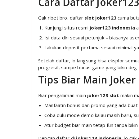
Cara Daftar Joker123
Gak ribet bro, daftar
slot joker123
cuma butu
Kunjungi situs resmi
joker123 indonesia
a
Isi data diri sesuai petunjuk – biasanya u
Lakukan deposit pertama sesuai minimal yan
Setelah daftar, lo langsung bisa eksplor sem
progresif, sampe bonus game yang bikin deg-
Tips Biar Main Joke
Biar pengalaman main
joker123 slot
makin ma
Manfaatin bonus dan promo yang ada buat
Coba dulu mode demo kalau masih baru, sup
Atur budget biar main tetap fun tanpa bikin
Dengan daftar di
joker123 indonesia
, lo ga