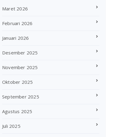
Maret 2026
Februari 2026
Januari 2026
Desember 2025
November 2025
Oktober 2025
September 2025
Agustus 2025
Juli 2025