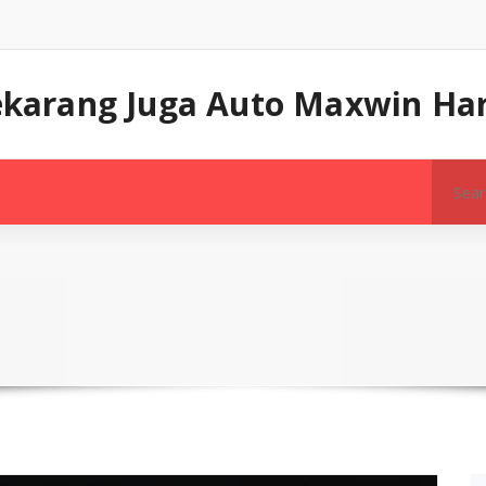
Sekarang Juga Auto Maxwin Hari
Search
for: