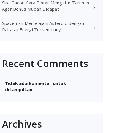
Slot Gacor: Cara Pintar Mengatur Taruhan
Agar Bonus Mudah Didapat
Spaceman Menjelajahi Asteroid dengan
Rahasia Energi Tersembunyi
Recent Comments
Tidak ada komentar untuk
ditampilkan.
Archives