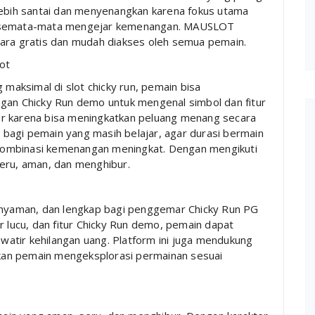
lebih santai dan menyenangkan karena fokus utama
an semata-mata mengejar kemenangan. MAUSLOT
cara gratis dan mudah diakses oleh semua pemain.
ot
aksimal di slot chicky run, pemain bisa
ngan Chicky Run demo untuk mengenal simbol dan fitur
lier karena bisa meningkatkan peluang menang secara
ma bagi pemain yang masih belajar, agar durasi bermain
kombinasi kemenangan meningkat. Dengan mengikuti
 seru, aman, dan menghibur.
yaman, dan lengkap bagi penggemar Chicky Run PG
r lucu, dan fitur Chicky Run demo, pemain dapat
atir kehilangan uang. Platform ini juga mendukung
an pemain mengeksplorasi permainan sesuai