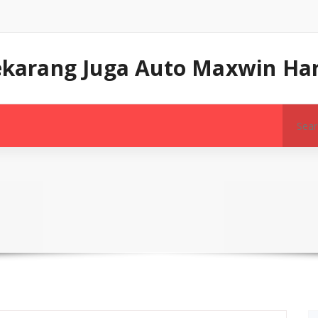
Sekarang Juga Auto Maxwin Hari
Search
for: