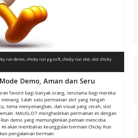
cky run demo
,
chicky run pg soft
,
chicky run slot
,
slot chicky
n Mode Demo, Aman dan Seru
iburan favorit bagi banyak orang, terutama bagi mereka
 menang. Salah satu permainan slot yang tengah
cu, tema menyenangkan, dan visual yang cerah, slot
k pemain. MAUSLOT menghadirkan permainan ini dengan
cky Run demo yang memungkinkan pemain mencoba
el ini akan membahas keunggulan bermain Chicky Run
kan pengalaman bermain.