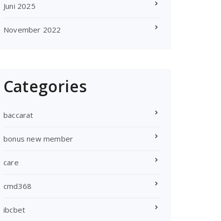
Juni 2025
November 2022
Categories
baccarat
bonus new member
care
cmd368
ibcbet