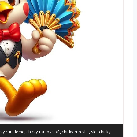
cky run demo
,
chicky run pg soft
,
chicky run slot
,
slot chicky