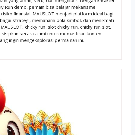
ain yang aman, seru, dan menghibur. Dengan karakter
hicky Run demo, pemain bisa belajar mekanisme
isiko finansial. MAUSLOT menjadi platform ideal bagi
bagai strategi, memahami pola simbol, dan menikmati
AUSLOT, chicky run, slot chicky run, chicky run slot,
 disisipkan secara alami untuk memastikan konten
ng ingin mengeksplorasi permainan ini.