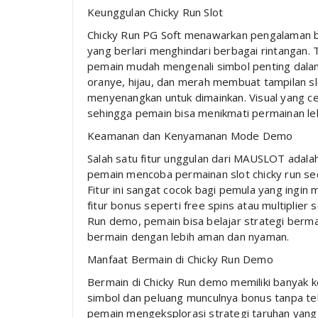
Keunggulan Chicky Run Slot
Chicky Run PG Soft menawarkan pengalaman b
yang berlari menghindari berbagai rintangan.
pemain mudah mengenali simbol penting dalam
oranye, hijau, dan merah membuat tampilan s
menyenangkan untuk dimainkan. Visual yang ce
sehingga pemain bisa menikmati permainan leb
Keamanan dan Kenyamanan Mode Demo
Salah satu fitur unggulan dari MAUSLOT ada
pemain mencoba permainan slot chicky run sec
Fitur ini sangat cocok bagi pemula yang ingin
fitur bonus seperti free spins atau multiplie
Run demo, pemain bisa belajar strategi berm
bermain dengan lebih aman dan nyaman.
Manfaat Bermain di Chicky Run Demo
Bermain di Chicky Run demo memiliki banyak
simbol dan peluang munculnya bonus tanpa t
pemain mengeksplorasi strategi taruhan yan