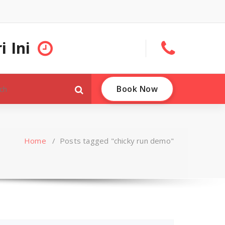
 Ini
Book Now
Home
/
Posts tagged "chicky run demo"