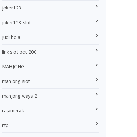
joker123
joker123 slot
judi bola
link slot bet 200
MAHJONG
mahjong slot
mahjong ways 2
rajamerak
rtp