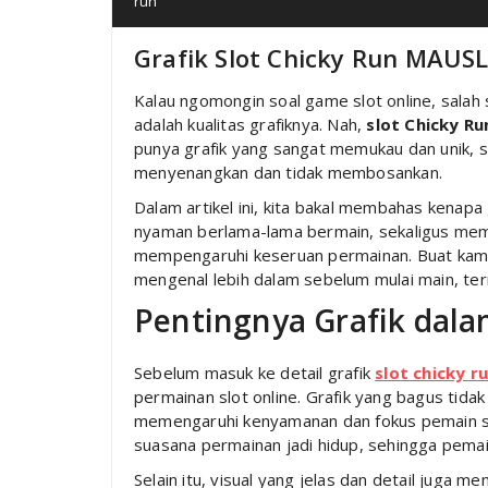
run
Grafik Slot Chicky Run MAUS
Kalau ngomongin soal game slot online, salah 
adalah kualitas grafiknya. Nah,
slot Chicky Ru
punya grafik yang sangat memukau dan unik, 
menyenangkan dan tidak membosankan.
Dalam artikel ini, kita bakal membahas kenapa 
nyaman berlama-lama bermain, sekaligus mem
mempengaruhi keseruan permainan. Buat kamu 
mengenal lebih dalam sebelum mulai main, t
Pentingnya Grafik dala
Sebelum masuk ke detail grafik
slot chicky r
permainan slot online. Grafik yang bagus tidak
memengaruhi kenyamanan dan fokus pemain s
suasana permainan jadi hidup, sehingga pema
Selain itu, visual yang jelas dan detail jug