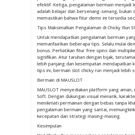
efektif. Ketiga, pengalaman bermain menjadi 
adalah belajar dan bersenang-senang, buk
memastikan bahwa fitur demo ini tersedia se
Tips Maksimalkan Pengalaman di Chicky Run Sl
Untuk mendapatkan pengalaman bermain yang m
memanfaatkan beberapa tips. Selalu mulai de
bonus. Perhatikan fitur free spins dan multip
signifikan. Atur taruhan dengan bijak, teruta
lebih panjang dan kesempatan mendapatkan 
tips ini, bermain slot chicky run menjadi lebih
Bermain di MAUSLOT
MAUSLOT menyediakan platform yang aman, n
Soft. Dengan dukungan visual menarik, karakte
menikmati permainan dengan bebas tanpa khaw
pengalaman bermain yang santai, memungkink
kecepatan dan strategi masing-masing.
Kesimpulan