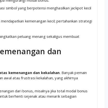
npa mengurangi modal bonus.
si simbol yang berpotensi menghasilkan jackpot kecil
 mendapatkan kemenangan kecil; pertahankan strategi
eningkatkan peluang menang sekaligus membuat
Kemenangan dan
atas kemenangan dan kekalahan
. Banyak pemain
 awal atau frustrasi kekalahan, yang akhirnya
enangan dari bonus, misalnya jika total modal bonus
ntuk berhenti sejenak atau menarik sebagian