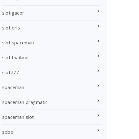
slot gacor
slot qris
slot spaceman
slot thailand
slot777
spaceman
spaceman pragmatic
spaceman slot
spbo