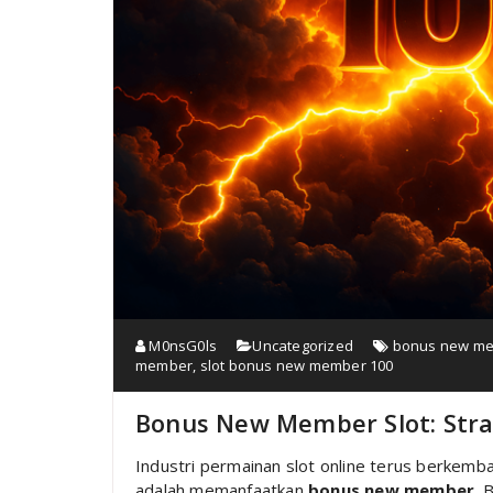
M0nsG0ls
Uncategorized
bonus new m
member
,
slot bonus new member 100
Bonus New Member Slot: Str
Industri permainan slot online terus berkemba
adalah memanfaatkan
bonus new member
. 