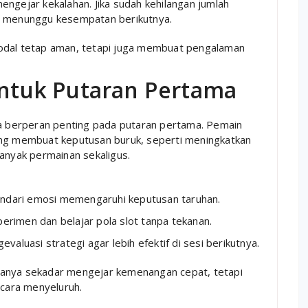
engejar kekalahan. Jika sudah kehilangan jumlah
dan menunggu kesempatan berikutnya.
modal tetap aman, tetapi juga membuat pengalaman
 untuk Putaran Pertama
 berperan penting pada putaran pertama. Pemain
ung membuat keputusan buruk, seperti meningkatkan
banyak permainan sekaligus.
indari emosi memengaruhi keputusan taruhan.
imen dan belajar pola slot tanpa tekanan.
aluasi strategi agar lebih efektif di sesi berikutnya.
hanya sekadar mengejar kemenangan cepat, tetapi
cara menyeluruh.