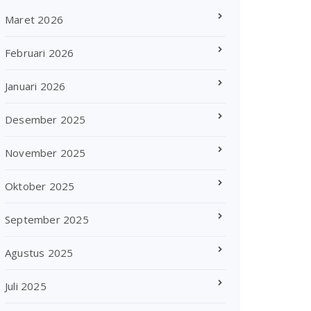
Maret 2026
Februari 2026
Januari 2026
Desember 2025
November 2025
Oktober 2025
September 2025
Agustus 2025
Juli 2025