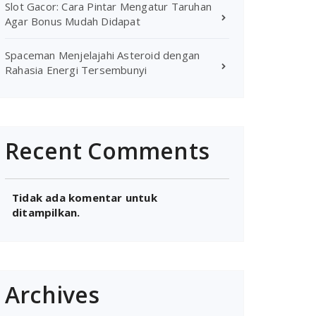
Slot Gacor: Cara Pintar Mengatur Taruhan
Agar Bonus Mudah Didapat
Spaceman Menjelajahi Asteroid dengan
Rahasia Energi Tersembunyi
Recent Comments
Tidak ada komentar untuk
ditampilkan.
Archives