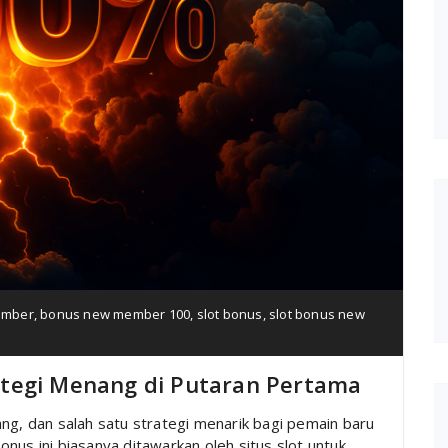
ember
,
bonus new member 100
,
slot bonus
,
slot bonus new
ategi Menang di Putaran Pertama
ng, dan salah satu strategi menarik bagi pemain baru
Bonus ini biasanya ditawarkan oleh situs slot untuk