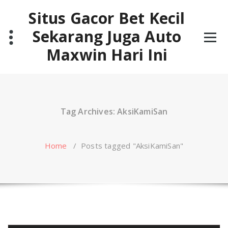
Skip
Situs Gacor Bet Kecil
to
content
Sekarang Juga Auto
Maxwin Hari Ini
Tag Archives: AksiKamiSan
Home
/
Posts tagged "AksiKamiSan"