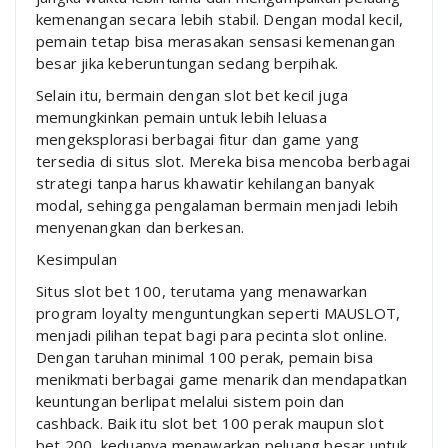
kemenangan secara lebih stabil. Dengan modal kecil,
pemain tetap bisa merasakan sensasi kemenangan
besar jika keberuntungan sedang berpihak.
Selain itu, bermain dengan slot bet kecil juga
memungkinkan pemain untuk lebih leluasa
mengeksplorasi berbagai fitur dan game yang
tersedia di situs slot. Mereka bisa mencoba berbagai
strategi tanpa harus khawatir kehilangan banyak
modal, sehingga pengalaman bermain menjadi lebih
menyenangkan dan berkesan.
Kesimpulan
Situs slot bet 100, terutama yang menawarkan
program loyalty menguntungkan seperti MAUSLOT,
menjadi pilihan tepat bagi para pecinta slot online.
Dengan taruhan minimal 100 perak, pemain bisa
menikmati berbagai game menarik dan mendapatkan
keuntungan berlipat melalui sistem poin dan
cashback. Baik itu slot bet 100 perak maupun slot
bet 200, keduanya menawarkan peluang besar untuk