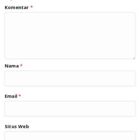
Komentar
*
Nama
*
Email
*
Situs Web