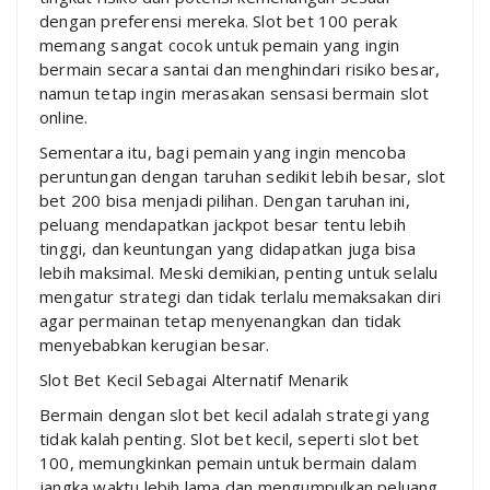
dengan preferensi mereka. Slot bet 100 perak
memang sangat cocok untuk pemain yang ingin
bermain secara santai dan menghindari risiko besar,
namun tetap ingin merasakan sensasi bermain slot
online.
Sementara itu, bagi pemain yang ingin mencoba
peruntungan dengan taruhan sedikit lebih besar, slot
bet 200 bisa menjadi pilihan. Dengan taruhan ini,
peluang mendapatkan jackpot besar tentu lebih
tinggi, dan keuntungan yang didapatkan juga bisa
lebih maksimal. Meski demikian, penting untuk selalu
mengatur strategi dan tidak terlalu memaksakan diri
agar permainan tetap menyenangkan dan tidak
menyebabkan kerugian besar.
Slot Bet Kecil Sebagai Alternatif Menarik
Bermain dengan slot bet kecil adalah strategi yang
tidak kalah penting. Slot bet kecil, seperti slot bet
100, memungkinkan pemain untuk bermain dalam
jangka waktu lebih lama dan mengumpulkan peluang