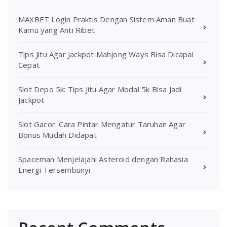
MAXBET Login Praktis Dengan Sistem Aman Buat
Kamu yang Anti Ribet
Tips Jitu Agar Jackpot Mahjong Ways Bisa Dicapai
Cepat
Slot Depo 5k: Tips Jitu Agar Modal 5k Bisa Jadi
Jackpot
Slot Gacor: Cara Pintar Mengatur Taruhan Agar
Bonus Mudah Didapat
Spaceman Menjelajahi Asteroid dengan Rahasia
Energi Tersembunyi