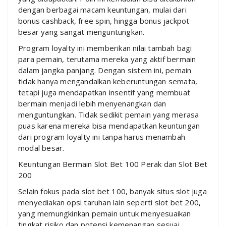
dengan berbagai macam keuntungan, mulai dari
bonus cashback, free spin, hingga bonus jackpot
besar yang sangat menguntungkan.
Program loyalty ini memberikan nilai tambah bagi
para pemain, terutama mereka yang aktif bermain
dalam jangka panjang. Dengan sistem ini, pemain
tidak hanya mengandalkan keberuntungan semata,
tetapi juga mendapatkan insentif yang membuat
bermain menjadi lebih menyenangkan dan
menguntungkan. Tidak sedikit pemain yang merasa
puas karena mereka bisa mendapatkan keuntungan
dari program loyalty ini tanpa harus menambah
modal besar.
Keuntungan Bermain Slot Bet 100 Perak dan Slot Bet
200
Selain fokus pada slot bet 100, banyak situs slot juga
menyediakan opsi taruhan lain seperti slot bet 200,
yang memungkinkan pemain untuk menyesuaikan
tingkat risiko dan potensi kemenangan sesuai