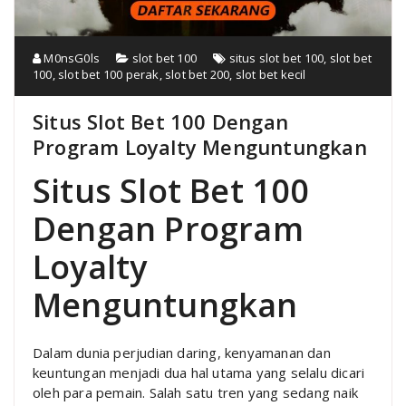
M0nsG0ls
slot bet 100
situs slot bet 100
,
slot bet
100
,
slot bet 100 perak
,
slot bet 200
,
slot bet kecil
Situs Slot Bet 100 Dengan
Program Loyalty Menguntungkan
Situs Slot Bet 100
Dengan Program
Loyalty
Menguntungkan
Dalam dunia perjudian daring, kenyamanan dan
keuntungan menjadi dua hal utama yang selalu dicari
oleh para pemain. Salah satu tren yang sedang naik