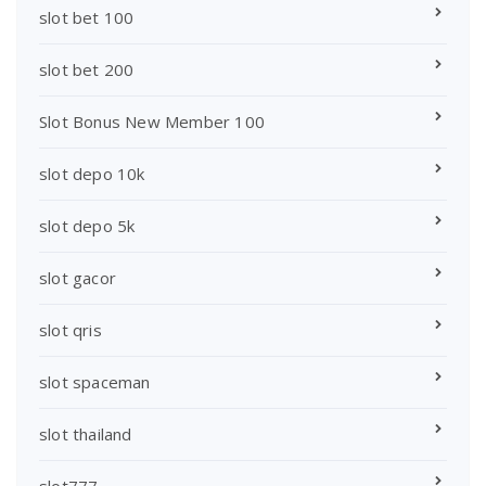
slot bet 100
slot bet 200
Slot Bonus New Member 100
slot depo 10k
slot depo 5k
slot gacor
slot qris
slot spaceman
slot thailand