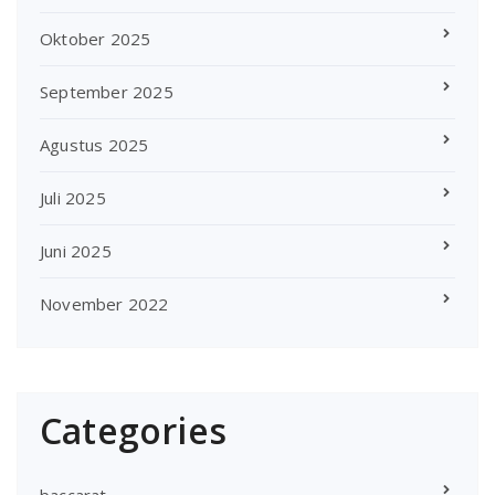
Oktober 2025
September 2025
Agustus 2025
Juli 2025
Juni 2025
November 2022
Categories