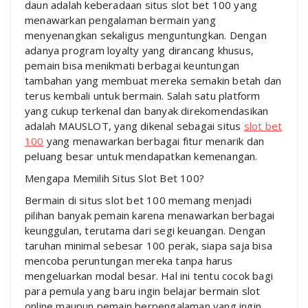
daun adalah keberadaan situs slot bet 100 yang
menawarkan pengalaman bermain yang
menyenangkan sekaligus menguntungkan. Dengan
adanya program loyalty yang dirancang khusus,
pemain bisa menikmati berbagai keuntungan
tambahan yang membuat mereka semakin betah dan
terus kembali untuk bermain. Salah satu platform
yang cukup terkenal dan banyak direkomendasikan
adalah MAUSLOT, yang dikenal sebagai situs
slot bet
100
yang menawarkan berbagai fitur menarik dan
peluang besar untuk mendapatkan kemenangan.
Mengapa Memilih Situs Slot Bet 100?
Bermain di situs slot bet 100 memang menjadi
pilihan banyak pemain karena menawarkan berbagai
keunggulan, terutama dari segi keuangan. Dengan
taruhan minimal sebesar 100 perak, siapa saja bisa
mencoba peruntungan mereka tanpa harus
mengeluarkan modal besar. Hal ini tentu cocok bagi
para pemula yang baru ingin belajar bermain slot
online maupun pemain berpengalaman yang ingin