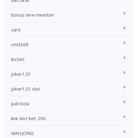
baccarat
bonus new member
care
cmd368
ibcbet
joker123
joker123 slot
judi bola
link slot bet 200
MAHJONG