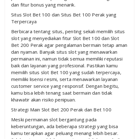
dan fitur bonus yang menarik.
Situs Slot Bet 100 dan Situs Bet 100 Perak yang
Terpercaya
Berbicara tentang situs, penting sekali memilih situs
slot yang menyediakan fitur Slot Bet 100 dan Slot
Bet 200 Perak agar pengalaman bermain tetap aman
dan nyaman. Banyak situs slot yang menawarkan
permainan ini, namun tidak semua memiliki reputasi
baik dan layanan yang profesional. Pastikan kamu
memilih situs slot Bet 100 yang sudah terpercaya,
memiliki lisensi resmi, serta menawarkan layanan
customer service yang responsif. Dengan begitu,
kamu bisa lebih tenang saat bermain dan tidak
khawatir akan risiko penipuan.
Strategi Main Slot Bet 200 Perak dan Bet 100
Meski permainan slot bergantung pada
keberuntungan, ada beberapa strategi yang bisa
kamu terapkan agar peluang menang lebih besar.