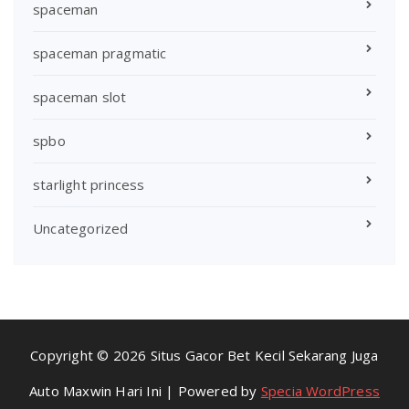
spaceman
spaceman pragmatic
spaceman slot
spbo
starlight princess
Uncategorized
Copyright © 2026 Situs Gacor Bet Kecil Sekarang Juga
Auto Maxwin Hari Ini | Powered by
Specia WordPress