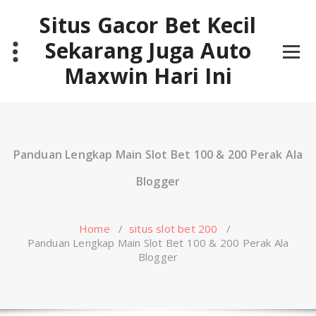
Skip
Situs Gacor Bet Kecil
to
content
Sekarang Juga Auto
Maxwin Hari Ini
Panduan Lengkap Main Slot Bet 100 & 200 Perak Ala
Blogger
Home
/
situs slot bet 200
/
Panduan Lengkap Main Slot Bet 100 & 200 Perak Ala
Blogger