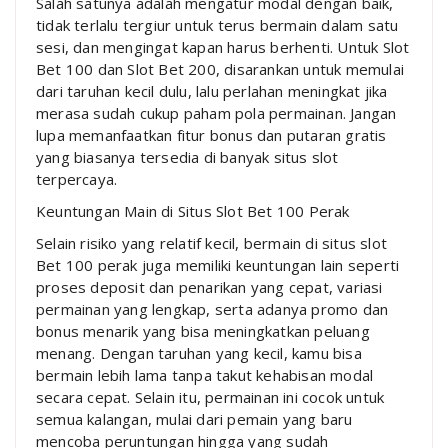
Salah satunya adalah mengatur modal dengan baik,
tidak terlalu tergiur untuk terus bermain dalam satu
sesi, dan mengingat kapan harus berhenti. Untuk Slot
Bet 100 dan Slot Bet 200, disarankan untuk memulai
dari taruhan kecil dulu, lalu perlahan meningkat jika
merasa sudah cukup paham pola permainan. Jangan
lupa memanfaatkan fitur bonus dan putaran gratis
yang biasanya tersedia di banyak situs slot
terpercaya.
Keuntungan Main di Situs Slot Bet 100 Perak
Selain risiko yang relatif kecil, bermain di situs slot
Bet 100 perak juga memiliki keuntungan lain seperti
proses deposit dan penarikan yang cepat, variasi
permainan yang lengkap, serta adanya promo dan
bonus menarik yang bisa meningkatkan peluang
menang. Dengan taruhan yang kecil, kamu bisa
bermain lebih lama tanpa takut kehabisan modal
secara cepat. Selain itu, permainan ini cocok untuk
semua kalangan, mulai dari pemain yang baru
mencoba peruntungan hingga yang sudah