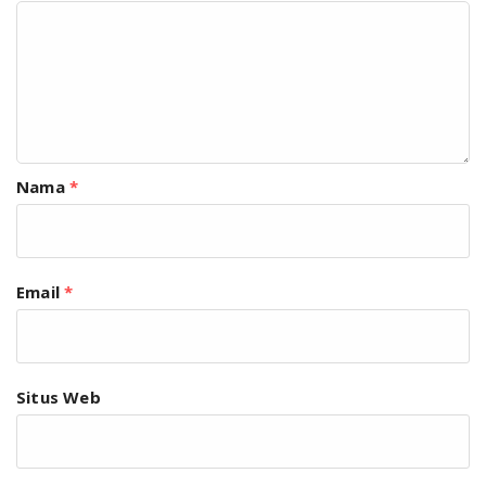
Nama
*
Email
*
Situs Web