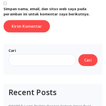
Simpan nama, email, dan situs web saya pada
peramban ini untuk komentar saya berikutnya.
Cari
Cari
Recent Posts
MAXBET Login Praktis Dengan Sistem Aman Buat