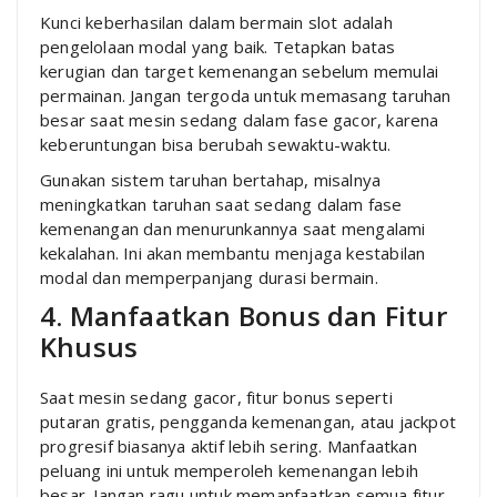
Kunci keberhasilan dalam bermain slot adalah
pengelolaan modal yang baik. Tetapkan batas
kerugian dan target kemenangan sebelum memulai
permainan. Jangan tergoda untuk memasang taruhan
besar saat mesin sedang dalam fase gacor, karena
keberuntungan bisa berubah sewaktu-waktu.
Gunakan sistem taruhan bertahap, misalnya
meningkatkan taruhan saat sedang dalam fase
kemenangan dan menurunkannya saat mengalami
kekalahan. Ini akan membantu menjaga kestabilan
modal dan memperpanjang durasi bermain.
4. Manfaatkan Bonus dan Fitur
Khusus
Saat mesin sedang gacor, fitur bonus seperti
putaran gratis, pengganda kemenangan, atau jackpot
progresif biasanya aktif lebih sering. Manfaatkan
peluang ini untuk memperoleh kemenangan lebih
besar. Jangan ragu untuk memanfaatkan semua fitur