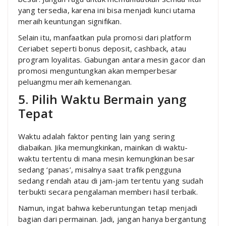
yang tersedia, karena ini bisa menjadi kunci utama
meraih keuntungan signifikan.
Selain itu, manfaatkan pula promosi dari platform
Ceriabet seperti bonus deposit, cashback, atau
program loyalitas. Gabungan antara mesin gacor dan
promosi menguntungkan akan memperbesar
peluangmu meraih kemenangan.
5. Pilih Waktu Bermain yang
Tepat
Waktu adalah faktor penting lain yang sering
diabaikan. Jika memungkinkan, mainkan di waktu-
waktu tertentu di mana mesin kemungkinan besar
sedang ‘panas’, misalnya saat trafik pengguna
sedang rendah atau di jam-jam tertentu yang sudah
terbukti secara pengalaman memberi hasil terbaik.
Namun, ingat bahwa keberuntungan tetap menjadi
bagian dari permainan. Jadi, jangan hanya bergantung