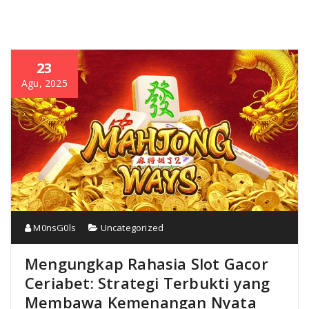
23
Agu, 2025
M0nsG0ls
Uncategorized
Mengungkap Rahasia Slot Gacor
Ceriabet: Strategi Terbukti yang
Membawa Kemenangan Nyata