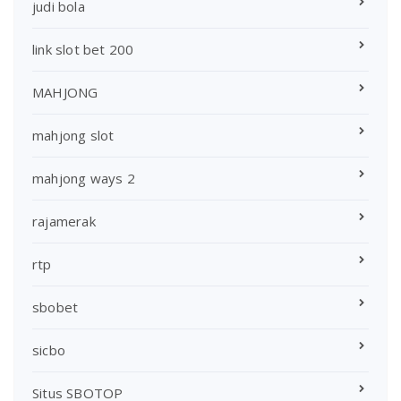
judi bola
link slot bet 200
MAHJONG
mahjong slot
mahjong ways 2
rajamerak
rtp
sbobet
sicbo
Situs SBOTOP