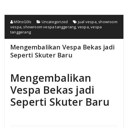
M0nsG0ls
Uncategorized
jual vespa
,
showroom
vespa
,
showroom vespa tanggerang
,
vespa
,
vespa
tanggerang
Mengembalikan Vespa Bekas jadi
Seperti Skuter Baru
Mengembalikan
Vespa Bekas jadi
Seperti Skuter Baru