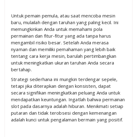
Untuk pemain pemula, atau saat mencoba mesin
baru, mulailah dengan taruhan yang paling kecil. Ini
memungkinkan Anda untuk memahami pola
permainan dan fitur-fitur yang ada tanpa harus
mengambil risiko besar. Setelah Anda merasa
nyaman dan memiliki pemahaman yang lebih baik
tentang cara kerja mesin, barulah pertimbangkan
untuk meningkatkan ukuran taruhan Anda secara
bertahap.
Strategi sederhana ini mungkin terdengar sepele,
tetapi jika diterapkan dengan konsisten, dapat
secara signifikan meningkatkan peluang Anda untuk
mendapatkan keuntungan. Ingatlah bahwa permainan
slot pada dasarnya adalah hiburan. Menikmati setiap
putaran dan tidak terobsesi dengan kemenangan
adalah kunci untuk pengalaman bermain yang positif.