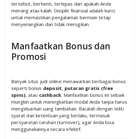
tersebut, berhenti, terlepas dari apakah Anda
menang atau kalah. Disiplin finansial adalah kunci
untuk memastikan pengalaman bermain tetap
menyenangkan dan tidak merugikan.
Manfaatkan Bonus dan
Promosi
Banyak situs judi online menawarkan berbagai bonus
seperti bonus
deposit
,
putaran gratis (free
spins)
, atau
cashback
. Manfaatkan bonus ini sebaik
mungkin untuk meningkatkan modal Anda tanpa harus
mengeluarkan uang tambahan. Bacalah dengan teliti
syarat dan ketentuan yang berlaku, termasuk
persyaratan taruhan (turnover), agar Anda bisa
menggunakannya secara efektif.