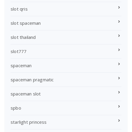
slot qris
slot spaceman
slot thailand
slot777
spaceman
spaceman pragmatic
spaceman slot
spbo
starlight princess