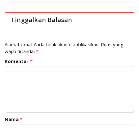
Tinggalkan Balasan
Alamat email Anda tidak akan dipublikasikan.
Ruas yang
wajib ditandai
*
Komentar
*
Nama
*