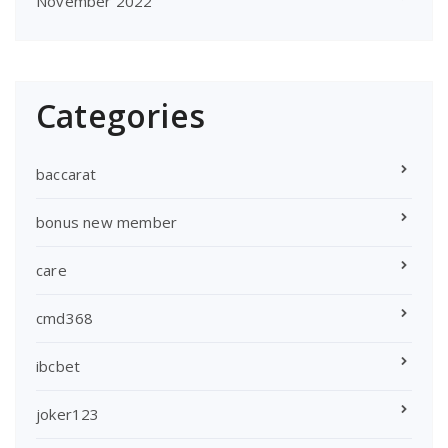
November 2022
Categories
baccarat
bonus new member
care
cmd368
ibcbet
joker123