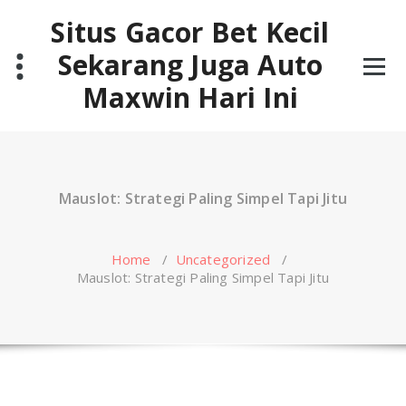
Skip
Situs Gacor Bet Kecil
to
content
Sekarang Juga Auto
Maxwin Hari Ini
Mauslot: Strategi Paling Simpel Tapi Jitu
Home
/
Uncategorized
/
Mauslot: Strategi Paling Simpel Tapi Jitu