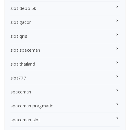
slot depo 5k
slot gacor
slot qris
slot spaceman
slot thailand
slot777
spaceman
spaceman pragmatic
spaceman slot