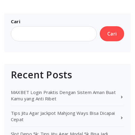
Cari
Cari
Recent Posts
MAXBET Login Praktis Dengan Sistem Aman Buat
Kamu yang Anti Ribet
Tips Jitu Agar Jackpot Mahjong Ways Bisa Dicapai
Cepat
Slot Depo 5k: Tips Jitu Agar Modal 5k Bisa Jadi