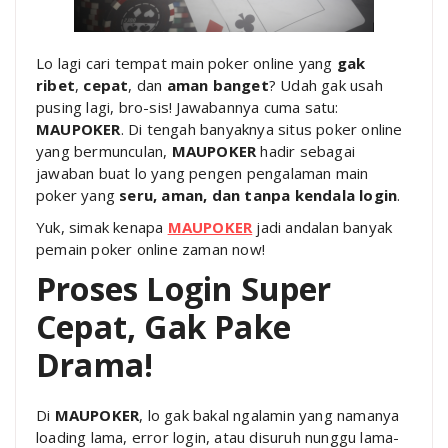
Lo lagi cari tempat main poker online yang
gak
ribet
,
cepat
, dan
aman banget
? Udah gak usah
pusing lagi, bro-sis! Jawabannya cuma satu:
MAUPOKER
. Di tengah banyaknya situs poker online
yang bermunculan,
MAUPOKER
hadir sebagai
jawaban buat lo yang pengen pengalaman main
poker yang
seru, aman, dan tanpa kendala login
.
Yuk, simak kenapa
MAUPOKER
jadi andalan banyak
pemain poker online zaman now!
Proses Login Super
Cepat, Gak Pake
Drama!
Di
MAUPOKER
, lo gak bakal ngalamin yang namanya
loading lama, error login, atau disuruh nunggu lama-