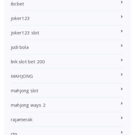
ibcbet
joker123
joker123 slot
judi bola
link slot bet 200
MAHJONG
mahjong slot
mahjong ways 2
rajamerak
rtp