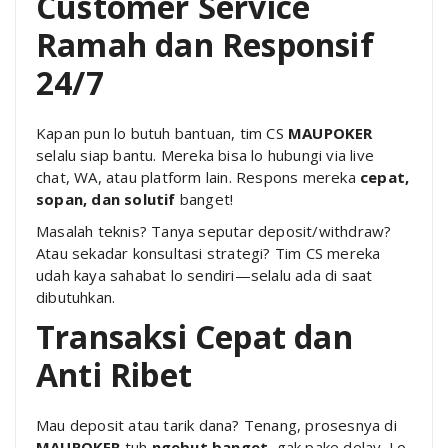
Customer Service
Ramah dan Responsif
24/7
Kapan pun lo butuh bantuan, tim CS
MAUPOKER
selalu siap bantu. Mereka bisa lo hubungi via live
chat, WA, atau platform lain. Respons mereka
cepat,
sopan, dan solutif
banget!
Masalah teknis? Tanya seputar deposit/withdraw?
Atau sekadar konsultasi strategi? Tim CS mereka
udah kaya sahabat lo sendiri—selalu ada di saat
dibutuhkan.
Transaksi Cepat dan
Anti Ribet
Mau deposit atau tarik dana? Tenang, prosesnya di
MAUPOKER
tuh
ngebut banget
, gak pake delay. Lo