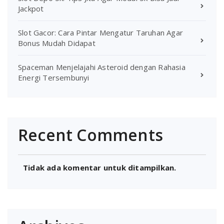
Jackpot
Slot Gacor: Cara Pintar Mengatur Taruhan Agar
Bonus Mudah Didapat
Spaceman Menjelajahi Asteroid dengan Rahasia
Energi Tersembunyi
Recent Comments
Tidak ada komentar untuk ditampilkan.